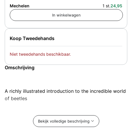
Mechelen
1 st.
24,95
Koop Tweedehands
Niet tweedehands beschikbaar.
Omschrijving
A richly illustrated introduction to the incredible world
of beetles
With some 400,000 species, beetles are among the
largest and most successful groups of organisms on
Bekijk volledige beschrijving
earth, making up one-fifth of all plant and animal