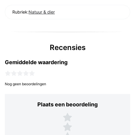
Rubriek:
Natuur & dier
Recensies
Gemiddelde waardering
Nog geen beoordelingen
Plaats een beoordeling
Plaats een beoordeling
5 sterren
4 sterren