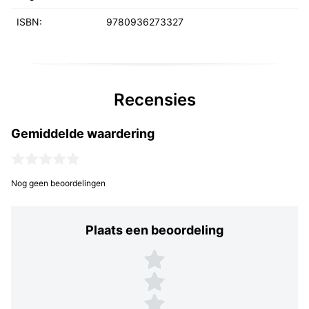
ISBN:
9780936273327
Recensies
Gemiddelde waardering
Nog geen beoordelingen
Plaats een beoordeling
Plaats een beoordeling
5 sterren
4 sterren
3 sterren