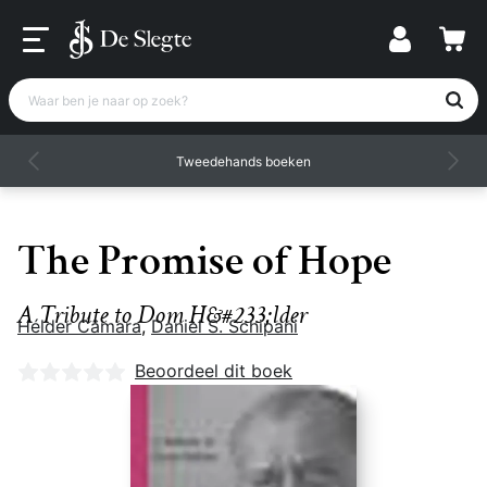
Waar ben je naar op zoek?
Tweedehands boeken
The Promise of Hope
A Tribute to Dom H&#233;lder
Hélder Câmara
,
Daniel S. Schipani
Nog geen beoordelingen
Beoordeel dit boek