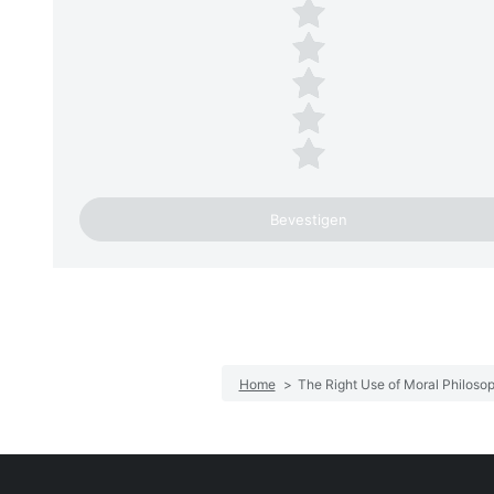
Plaats een beoordeling
5 sterren
4 sterren
3 sterren
2 sterren
1 ster
Home
>
The Right Use of Moral Philoso