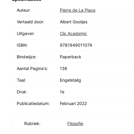
error. Yet his overall purpose is to show how moral p
Auteur:
Pierre de La Place
related to theology for the benefit of civil society. Wr
overlooked leader of the Huguenots, this work will be 
Vertaald door:
Albert Gootjes
and students of ethics, theology, and the history of t
Uitgever:
Clp Academic
ISBN:
9781949011074
Bindwijze:
Paperback
Aantal Pagina's:
136
Taal:
Engelstalig
Druk:
1e
Publicatiedatum:
Februari 2022
Rubriek:
Filosofie