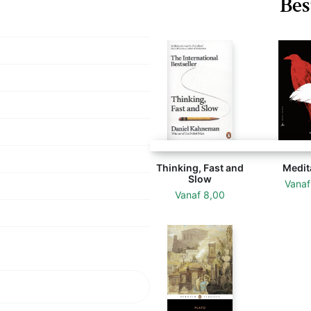
Bes
hilosophy may be rightly
itten by an often
of interest to scholars
he Reformation.
Thinking, Fast and
Medit
Slow
Vana
Vanaf
8,00