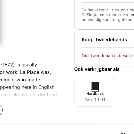
De 'adviesprijs' is de prijs
DeSlegte.com toont deze prij
eenvoudig kunt vergelijken.
Koop Tweedehands
Niet tweedehands beschik
-1572) is usually
Ook verkrijgbaar als
or work. La Place was,
movement who made
Appearing here in English
Hardback
ie morale avec la doctrine
Vanaf € 31,99
al philosophy. The work
a discussion of the highest
t, and virtue. Throughout
e disciplines of ethics and
e disciplines leads to