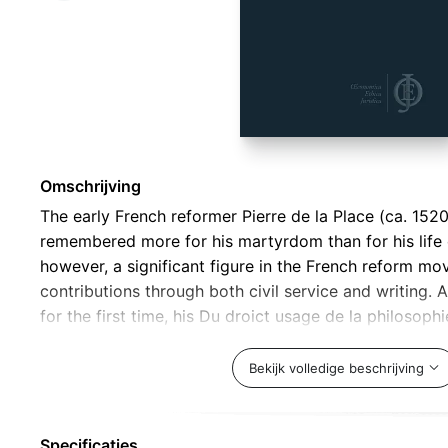
Omschrijving
The early French reformer Pierre de la Place (ca. 1520
remembered more for his martyrdom than for his life 
however, a significant figure in the French reform 
contributions through both civil service and writing. 
for the first time, his Du droict usage de la philosoph
chrestienne is an early Reformed introduction to mor
begins with praise for the science of ethics, turns to 
Bekijk volledige beschrijving
good, and then expounds topics such as the will, habi
the book La Place argues for a distinction between th
theology, and he illustrates how the confusion of thes
Specificaties