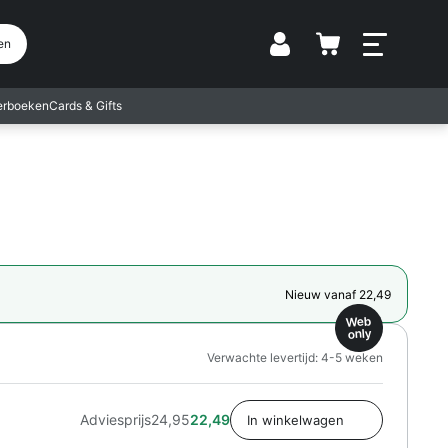
Vestiging
en
terboeken
Cards & Gifts
Nieuw vanaf 22,49
Web
only
Verwachte levertijd: 4-5 weken
Adviesprijs
24,95
22,49