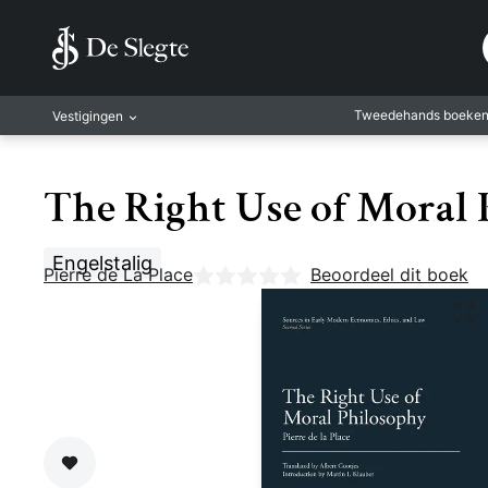
Tweedehands boeke
Vestigingen
Amsterdam
The Right Use of Moral 
Rotterdam
Leiden
Engelstalig
Pierre de La Place
Nog geen beoordelingen
Beoordeel dit boek
Antwerpen
Antwerpen-Kapel
Gent
Leuven
Mechelen
Zet op verlanglijst