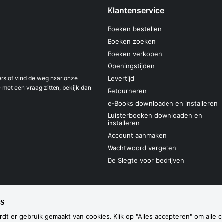
Klantenservice
Boeken bestellen
Boeken zoeken
Boeken verkopen
Openingstijden
s of vind de weg naar onze
Levertijd
 met een vraag zitten, bekijk dan
Retourneren
e-Books downloaden en installeren
Luisterboeken downloaden en
installeren
Account aanmaken
Wachtwoord vergeten
De Slegte voor bedrijven
s
Sitemap
Privacyverklaring
Cookieverk
Navigatie
dt er gebruik gemaakt van cookies. Klik op "Alles accepteren" om alle 