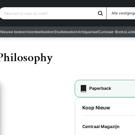
Waar ben je naar op zoek?
Alle vestiging
n
Nieuwe boeken
Voordeelboeken
Studieboeken
Antiquariaat
Curiosa
e-Books
Luis
Philosophy
Paperback
Koop Nieuw
Centraal Magazijn