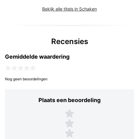
Bekijk alle titels in Schaken
Recensies
Gemiddelde waardering
Nog geen beoordelingen
Plaats een beoordeling
Plaats een beoordeling
5 sterren
4 sterren
3 sterren