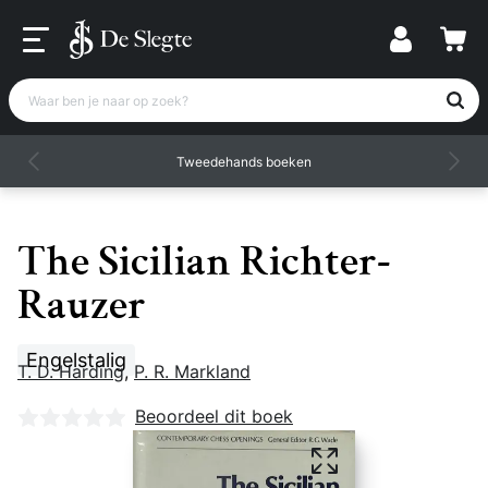
Waar ben je naar op zoek?
Tweedehands boeken
The Sicilian Richter-
Rauzer
Engelstalig
T. D. Harding
,
P. R. Markland
Nog geen beoordelingen
Beoordeel dit boek