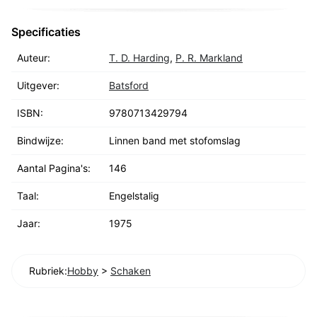
Specificaties
Auteur:
T. D. Harding
,
P. R. Markland
Uitgever:
Batsford
ISBN:
9780713429794
Bindwijze:
Linnen band met stofomslag
Aantal Pagina's:
146
Taal:
Engelstalig
Jaar:
1975
Rubriek:
Hobby
>
Schaken