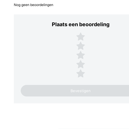
Nog geen beoordelingen
Plaats een beoordeling
Plaats een beoordeling
5 sterren
4 sterren
3 sterren
2 sterren
1 ster