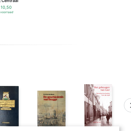
 Centraal
f
10,50
 voorraad