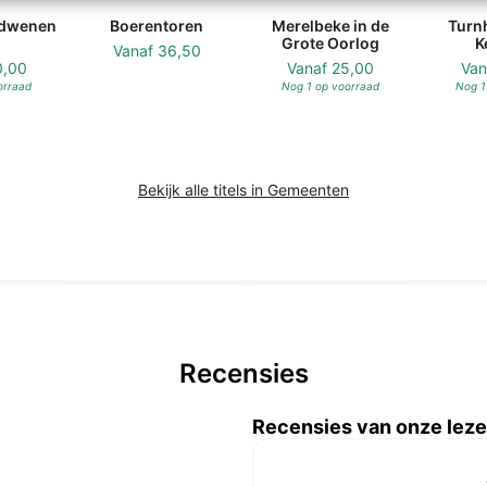
rdwenen
Boerentoren
Merelbeke in de
Turn
Grote Oorlog
K
Vanaf
36,50
0,00
Vanaf
25,00
Va
orraad
Nog 1 op voorraad
Nog 1
Bekijk alle titels in Gemeenten
Recensies
Recensies van onze leze