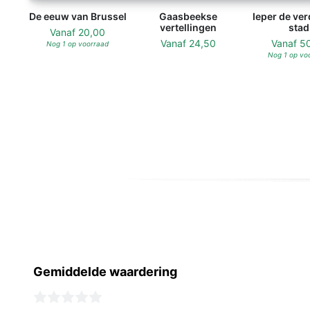
De eeuw van Brussel
Gaasbeekse
Ieper de ve
vertellingen
stad
Vanaf
20,00
Vanaf
24,50
Vanaf
5
Nog 1 op voorraad
Nog 1 op vo
Gemiddelde waardering