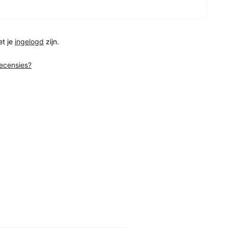
et je
ingelogd
zijn.
recensies?