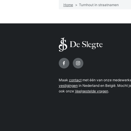
Home
>
Turnhout in straatnamen
Volg ons op
Maak
contact
met één van onze medewerker
vestigingen
in Nederland en België. Mocht je
ook onze
Veelgestelde vragen
.