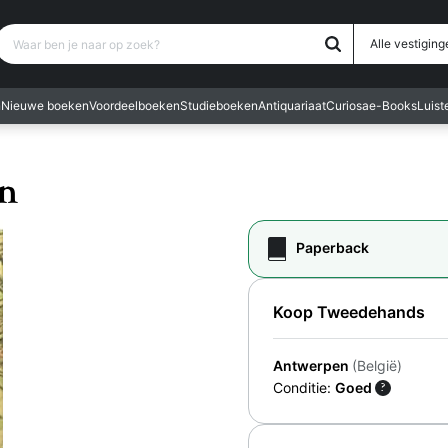
Waar ben je naar op zoek?
Alle vestiging
n
Nieuwe boeken
Voordeelboeken
Studieboeken
Antiquariaat
Curiosa
e-Books
Luis
en
Paperback
Koop Tweedehands
Antwerpen
(België)
Conditie:
Goed
?