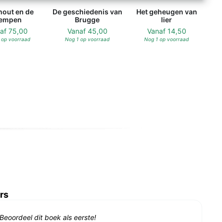
hout en de
De geschiedenis van
Het geheugen van
empen
Brugge
lier
naf
75,00
Vanaf
45,00
Vanaf
14,50
 op voorraad
Nog 1 op voorraad
Nog 1 op voorraad
rs
Beoordeel dit boek als eerste!