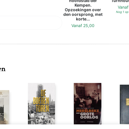
hoofdstad der
Turnhout
Kempen.
Vana
Opzoekingen over
Nog 1 op
den oorsprong, met
korte...
Vanaf
25,00
en