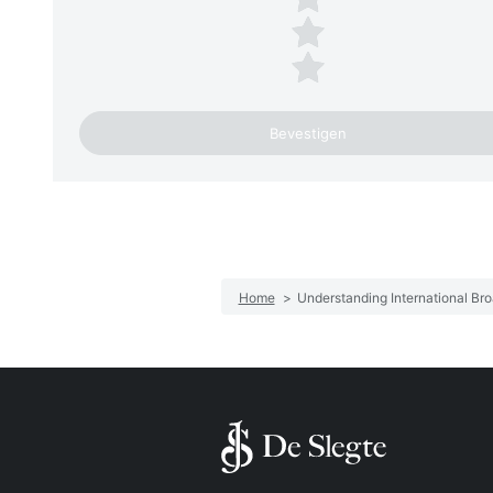
2 sterren
1 ster
Home
>
Understanding International Br