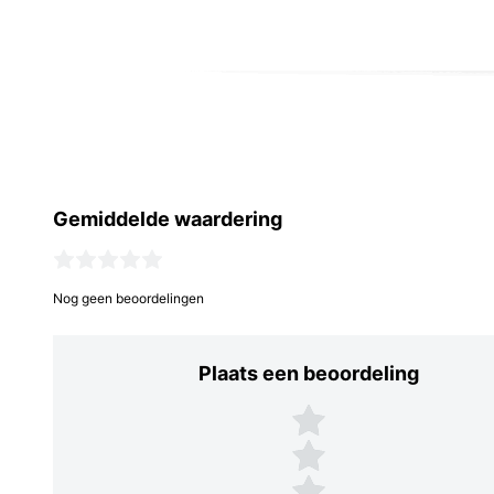
Gemiddelde waardering
Nog geen beoordelingen
Plaats een beoordeling
Plaats een beoordeling
5 sterren
4 sterren
3 sterren