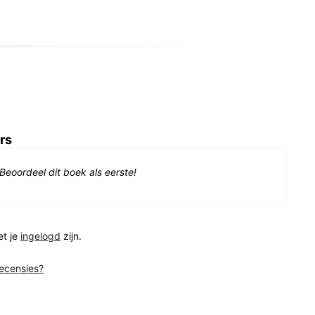
rs
Beoordeel dit boek als eerste!
et je
ingelogd
zijn.
recensies?