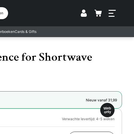
Vestiging
en
terboeken
Cards & Gifts
ence for Shortwave
Nieuw vanaf 31,99
Web
only
Verwachte levertijd: 4-5 weken