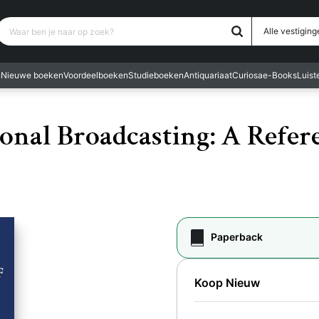
Waar ben je naar op zoek?
Alle vestiging
n
Nieuwe boeken
Voordeelboeken
Studieboeken
Antiquariaat
Curiosa
e-Books
Luis
onal Broadcasting: A Refer
Paperback
Koop Nieuw