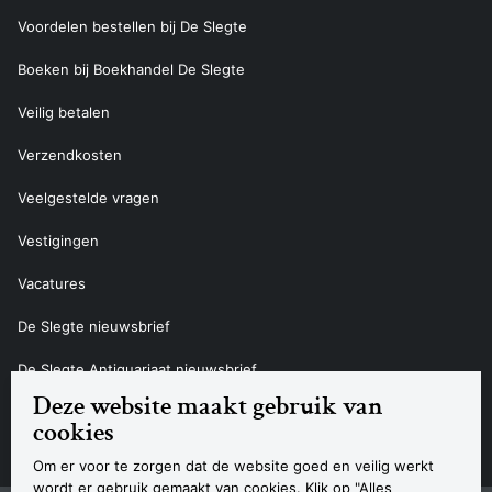
Voordelen bestellen bij De Slegte
Boeken bij Boekhandel De Slegte
Veilig betalen
Verzendkosten
Veelgestelde vragen
Vestigingen
Vacatures
De Slegte nieuwsbrief
De Slegte Antiquariaat nieuwsbrief
Deze website maakt gebruik van
Contact
cookies
Om er voor te zorgen dat de website goed en veilig werkt
wordt er gebruik gemaakt van cookies. Klik op "Alles