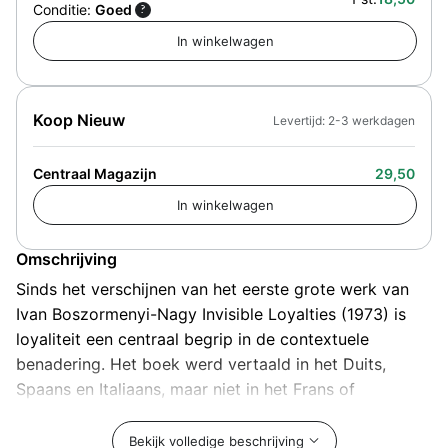
Conditie:
Goed
?
Koop Nieuw
Levertijd: 2-3 werkdagen
Centraal Magazijn
29,50
Omschrijving
Sinds het verschijnen van het eerste grote werk van
Ivan Boszormenyi-Nagy Invisible Loyalties (1973) is
loyaliteit een centraal begrip in de contextuele
benadering. Het boek werd vertaald in het Duits,
Spaans en Italiaans, maar niet in het Frans of
Nederlands. Daarom schreef Catherine Ducommun-
Nagy Les Loyautés qui nous libèrent. Zij volgt hierin
Bekijk volledige beschrijving