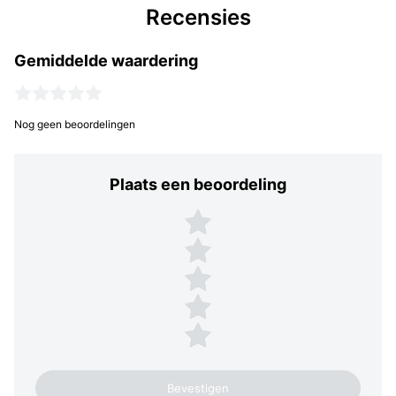
Recensies
Gemiddelde waardering
Nog geen beoordelingen
Plaats een beoordeling
Plaats een beoordeling
5 sterren
4 sterren
3 sterren
2 sterren
1 ster