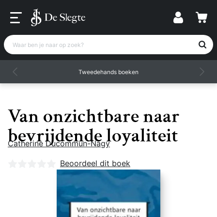
Waar ben je naar op zoek?
Tweedehands boeken
Van onzichtbare naar
bevrijdende loyaliteit
Catherine Ducommun-Nagy
Nog geen beoordelingen
Beoordeel dit boek