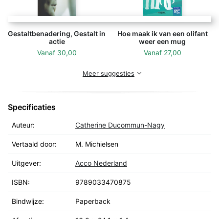
CATHERINE DUCOMMUN-NAGY is psychiater en
familietherapeut met internationale faam. Zij is
gespecialiseerd in contextuele therapie, leidt een
Gestaltbenadering, Gestalt in
Hoe maak ik van een olifant
actie
weer een mug
contextueel opleidingsinstituut en doceert deze
Vanaf
30,00
Vanaf
27,00
benadering ook in een universitair kader. Zij heeft
gedurende 20 jaar in de Verenigde Staten geleefd met
Meer suggesties
haar man, Ivan Boszormenyi-Nagy, één van de pioniers
van de familietherapie, die in 2007 overleden is.
Specificaties
MAY MICHIELSEN (vert.) is klinisch psychologe en
Auteur:
Catherine Ducommun-Nagy
directrice, opleidster en staflid bij Leren over Leven
vzw, Leerschool voor contextuele hulpverlening.
Vertaald door:
M. Michielsen
Uitgever:
Acco Nederland
ISBN:
9789033470875
Bindwijze:
Paperback