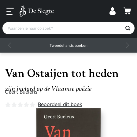
Waar ben je naar op zoek?
Tweedehands boeken
Van Ostaijen tot heden
zijn invloed op de Vlaamse poëzie
Geert Buelens
Nog geen beoordelingen
Beoordeel dit boek