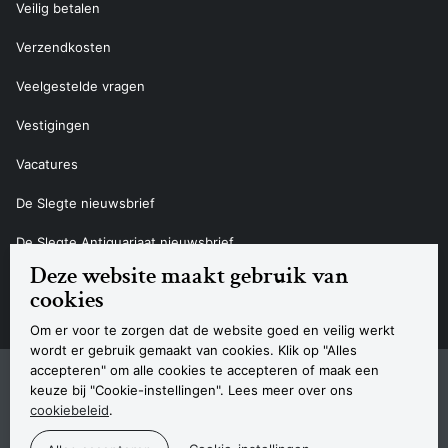
Veilig betalen
Verzendkosten
Veelgestelde vragen
Vestigingen
Vacatures
De Slegte nieuwsbrief
De Slegte Antiquariaat nieuwsbrief
Deze website maakt gebruik van
Contact
cookies
Om er voor te zorgen dat de website goed en veilig werkt
wordt er gebruik gemaakt van cookies. Klik op "Alles
accepteren" om alle cookies te accepteren of maak een
Sitemap
Privacyverklaring
Cookieverklaring
Algemene voorwaarden
Disclaimer
Contact
keuze bij "Cookie-instellingen". Lees meer over ons
Navigatie
cookiebeleid
.
© 2026 Boekhandel De Slegte