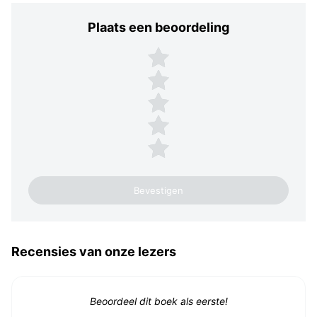
Plaats een beoordeling
Plaats een beoordeling
5 sterren
4 sterren
3 sterren
2 sterren
1 ster
Recensies van onze lezers
Beoordeel dit boek als eerste!