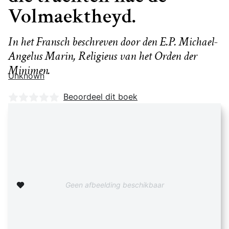
Volmaektheyd.
In het Fransch beschreven door den E.P. Michael-
Angelus Marin, Religieus van het Orden der
Minimen.
Unknown
Nog geen beoordelingen
Beoordeel dit boek
Zet op verlanglijst
Geen afbeelding beschikbaar