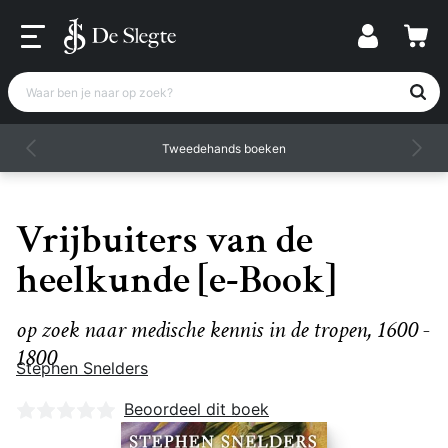
Waar ben je naar op zoek?
Tweedehands boeken
Vrijbuiters van de
heelkunde [e-Book]
op zoek naar medische kennis in de tropen, 1600 -
1800
Stephen Snelders
Nog geen beoordelingen
Beoordeel dit boek