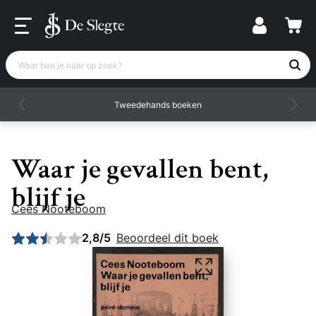
Waar ben je naar op zoek?
Tweedehands boeken
Waar je gevallen bent,
blijf je
Cees Nooteboom
Gemiddelde beoordeling: 2,75 uit 5
2,8/5
Beoordeel dit boek