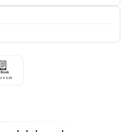
-Book
f € 9,99