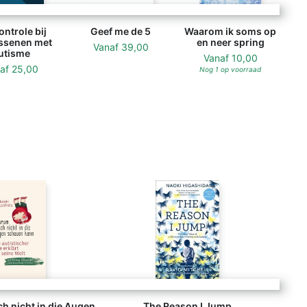
ontrole bij
Geef me de 5
Waarom ik soms op
ssenen met
en neer spring
Vanaf
39,00
utisme
Vanaf
10,00
naf
25,00
Nog 1 op voorraad
h nicht in die Augen
The Reason I Jump