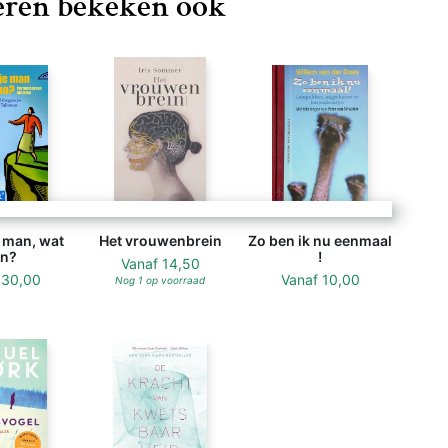
ren bekeken ook
e man, wat
Het vrouwenbrein
Zo ben ik nu eenmaal
n?
!
Vanaf
14,50
f
30,00
Vanaf
10,00
Nog 1 op voorraad