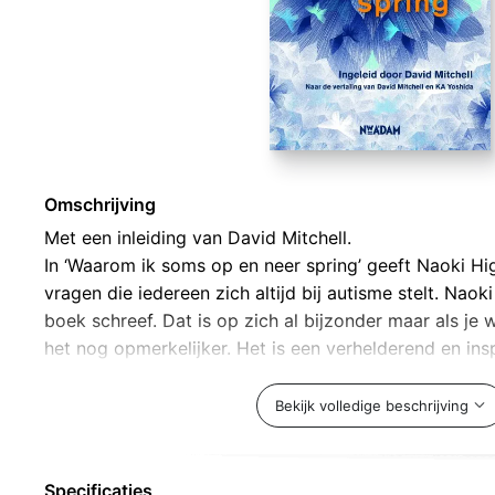
Omschrijving
Met een inleiding van David Mitchell.
In ‘Waarom ik soms op en neer spring’ geeft Naoki H
vragen die iedereen zich altijd bij autisme stelt. Naoki
boek schreef. Dat is op zich al bijzonder maar als je we
het nog opmerkelijker. Het is een verhelderend en in
iedereen die meer wil begrijpen van autistische kinder
Bekijk volledige beschrijving
Specificaties