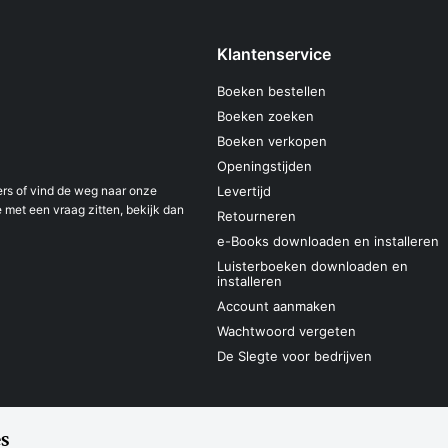
Klantenservice
Boeken bestellen
Boeken zoeken
Boeken verkopen
Openingstijden
s of vind de weg naar onze
Levertijd
 met een vraag zitten, bekijk dan
Retourneren
e-Books downloaden en installeren
Luisterboeken downloaden en
installeren
Account aanmaken
Wachtwoord vergeten
De Slegte voor bedrijven
s
Sitemap
Privacyverklaring
Cookieverk