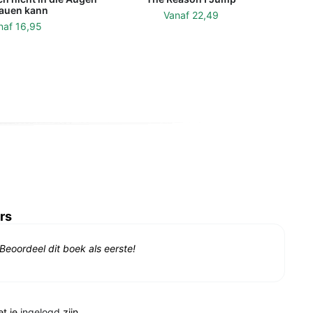
auen kann
Vanaf
22,49
naf
16,95
rs
Beoordeel dit boek als eerste!
et je
ingelogd
zijn.