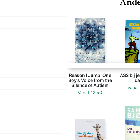
Ande
Reason I Jump: One
ASS bij j
Boy's Voice from the
da
Silence of Autism
Vana
Vanaf
12,50