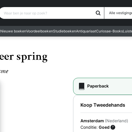
Waar ben je naar op zoek?
Alle vestiging
n
Nieuwe boeken
Voordeelboeken
Studieboeken
Antiquariaat
Curiosa
e-Books
Luis
eer spring
isme
Paperback
Koop Tweedehands
Amsterdam
(Nederland)
Conditie:
Goed
?