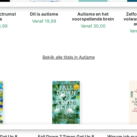
ctrumst
Dit is autisme
Autisme en het
Zelfc
s
voorspellende brein
volwa
Vanaf
19,99
a
6,99
Vanaf
30,00
Va
Bekijk alle titels in Autisme
 Get Up 8
Fall Down 7 Times Get Up 8
Warum ich euc