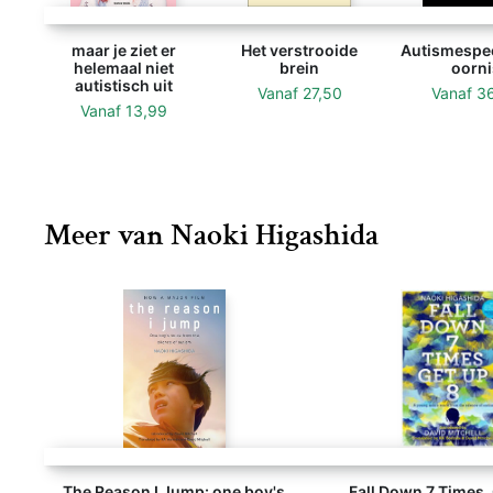
maar je ziet er
Het verstrooide
Autismespe
helemaal niet
brein
oorni
autistisch uit
Vanaf
27,50
Vanaf
3
Vanaf
13,99
Meer van Naoki Higashida
The Reason I Jump: one boy's
Fall Down 7 Times,