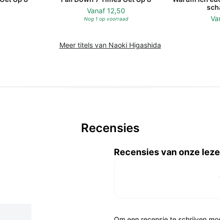
sch
9
Vanaf
12,50
Va
Nog 1 op voorraad
Meer titels van Naoki Higashida
Recensies
Recensies van onze leze
Om een recensie te schrijven mo