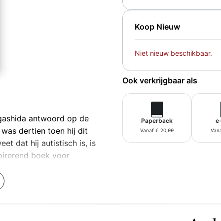
Koop Nieuw
Niet nieuw beschikbaar.
Ook verkrijgbaar als
igashida antwoord op de
Paperback
e
 was dertien toen hij dit
Vanaf € 20,99
Vana
et dat hij autistisch is, is
spirerend boek voor
en.