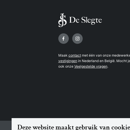
Volg ons op
Maak
contact
met één van onze medewerker
vestigingen
in Nederland en België. Mocht je
ook onze
Veelgestelde vragen
.
Deze website maakt gebruik van cookie
© 2026 Boekhandel De Slegte