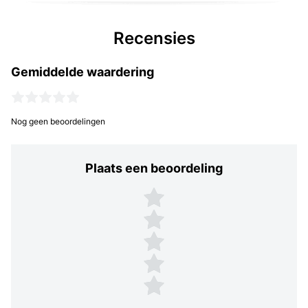
Recensies
Gemiddelde waardering
Nog geen beoordelingen
Plaats een beoordeling
Plaats een beoordeling
5 sterren
4 sterren
3 sterren
2 sterren
1 ster