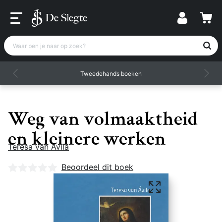
Waar ben je naar op zoek?
Tweedehands boeken
Weg van volmaaktheid
en kleinere werken
Teresa van Avila
Nog geen beoordelingen
Beoordeel dit boek