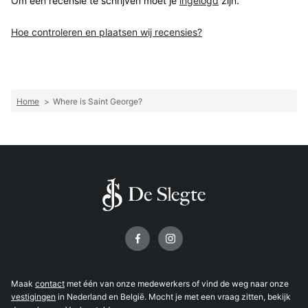
Om een recensie te schrijven moet je
ingelogd
zijn.
Hoe controleren en plaatsen wij recensies?
Home
>
Where is Saint George?
Volg ons op
Maak
contact
met één van onze medewerkers of vind de weg naar onze
vestigingen
in Nederland en België. Mocht je met een vraag zitten, bekijk