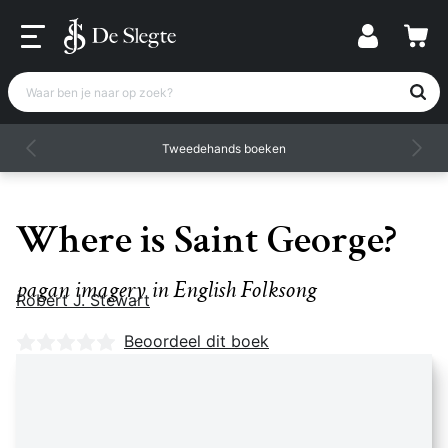
Waar ben je naar op zoek?
Tweedehands boeken
Where is Saint George?
pagan imagery in English Folksong
Robert J. Stewart
Nog geen beoordelingen
Beoordeel dit boek