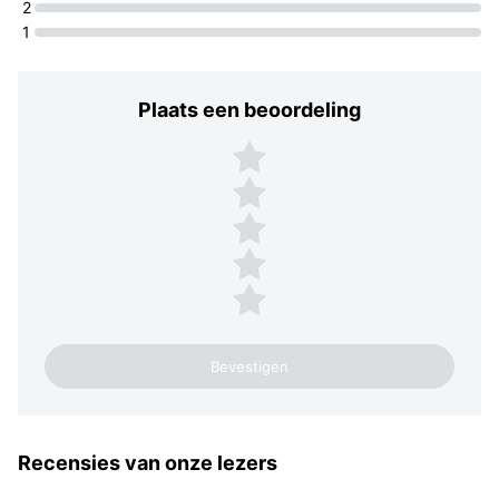
2
1
Plaats een beoordeling
Plaats een beoordeling
5 sterren
4 sterren
3 sterren
2 sterren
1 ster
Recensies van onze lezers