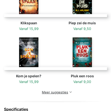
De pers over
Wie niet weg is
Klikspaan
Piep zei de muis
‘Sterk visuele hoofdstukken met een hoog
Vanaf
15,99
Vanaf
9,50
adrenalinegehalte.’
Algemeen Dagblad
‘Het zesde en misschien wel beste deel in de serie met
inspecteur Helen Grace is een voortreffelijke thriller
met psychologische, onderhuidse spanning.’
Gooi- en
Eemlander
‘Verslavend. Lezers zullen met veel haast en energie
Kom je spelen?
Pluk een roos
door dit boek heen scheuren.’
Vanaf
15,99
Daily Express
Vanaf
9,00
Meer suggesties
Specificaties