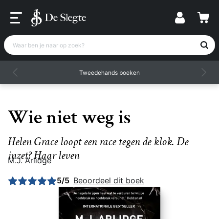
Waar ben je naar op zoek?
Tweedehands boeken
Wie niet weg is
Helen Grace loopt een race tegen de klok. De
inzet? Haar leven
M.J. Arlidge
Gemiddelde beoordeling: 5 uit 5
5/5
Beoordeel dit boek