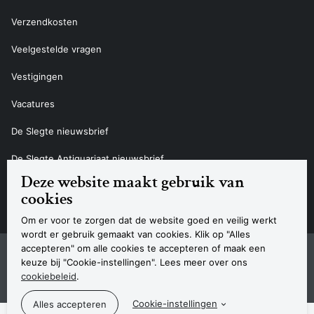
Verzendkosten
Veelgestelde vragen
Vestigingen
Vacatures
De Slegte nieuwsbrief
De Slegte Antiquariaat nieuwsbrief
Deze website maakt gebruik van
Contact
cookies
Om er voor te zorgen dat de website goed en veilig werkt
wordt er gebruik gemaakt van cookies. Klik op "Alles
accepteren" om alle cookies te accepteren of maak een
Sitemap
Privacyverklaring
Cookieverklaring
Algemene voorwaarden
Disclaimer
Contact
keuze bij "Cookie-instellingen". Lees meer over ons
Navigatie
cookiebeleid
.
© 2026 Boekhandel De Slegte
Cookie-instellingen