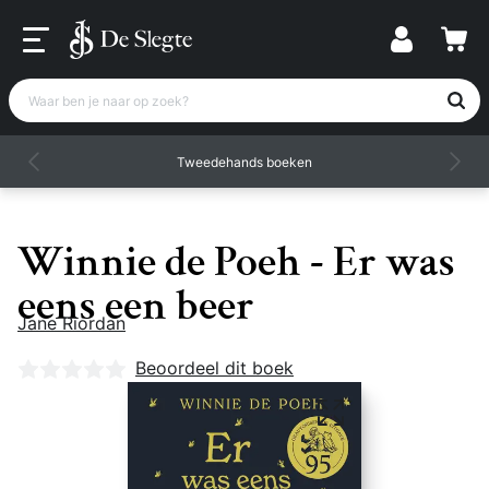
Waar ben je naar op zoek?
Tweedehands boeken
Winnie de Poeh - Er was
eens een beer
Jane Riordan
Nog geen beoordelingen
Beoordeel dit boek