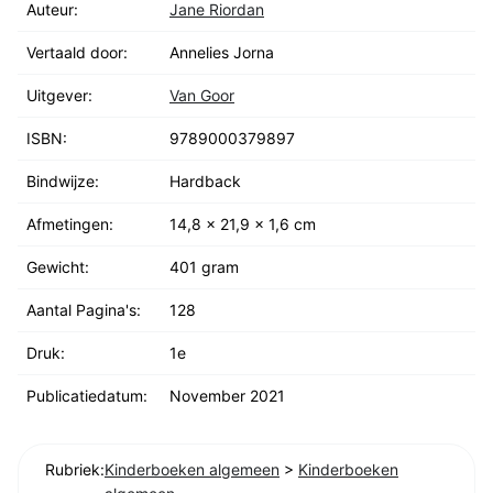
teddybeer in een tekenfilm is, heeft het mis. We
Auteur:
Jane Riordan
kunnen hartstikke veel van ‘m leren.’
Happi-kids
Vertaald door:
Annelies Jorna
‘Ik weet niet precies hoe. Ik weet niet exact hoe Poeh,
Uitgever:
Van Goor
de ezel, het biggetje en alle andere bewoners van het
ISBN:
9789000379897
fictieve Honderd Bunderbos me nu al die jaren kunnen
troosten, verwarmen, begeleiden. Ik vermoed dat het
Bindwijze:
Hardback
in hun argeloosheid schuilt. In woord en beeld. De
Afmetingen:
14,8 x 21,9 x 1,6 cm
olijke, dikke Winnie en de droefgeestige, piekerende
ezel brengen me terug naar een heel oud, piepjong
Gewicht:
401 gram
zelf.’
Bernard Dewulf in De Standaard
Aantal Pagina's:
128
Druk:
1e
Publicatiedatum:
November 2021
Rubriek:
Kinderboeken algemeen
>
Kinderboeken