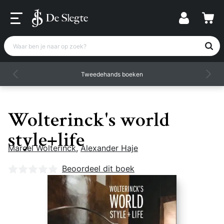
Waar ben je naar op zoek?
Tweedehands boeken
Wolterinck's world
style+life
Marcel Wolterinck
,
Alexander Haje
Nog geen beoordelingen
Beoordeel dit boek