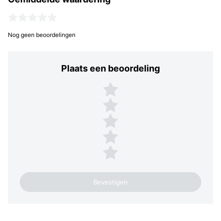
Nog geen beoordelingen
Plaats een beoordeling
Plaats een beoordeling
5 sterren
4 sterren
3 sterren
2 sterren
1 ster