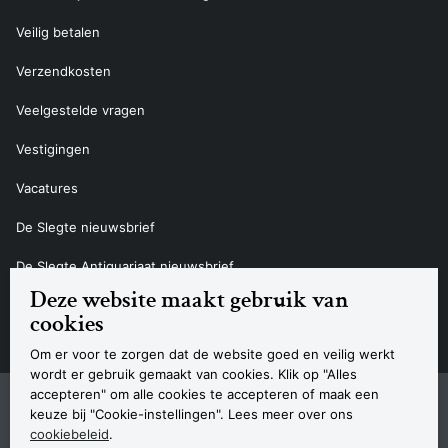
Veilig betalen
Verzendkosten
Veelgestelde vragen
Vestigingen
Vacatures
De Slegte nieuwsbrief
De Slegte Antiquariaat nieuwsbrief
Deze website maakt gebruik van
Contact
cookies
Om er voor te zorgen dat de website goed en veilig werkt
wordt er gebruik gemaakt van cookies. Klik op "Alles
accepteren" om alle cookies te accepteren of maak een
Sitemap
Privacyverklaring
Cookieverklaring
Algemene voorwaarden
Disclaimer
Contact
keuze bij "Cookie-instellingen". Lees meer over ons
Navigatie
cookiebeleid
.
© 2026 Boekhandel De Slegte