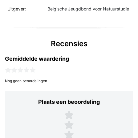
Uitgever:
Belgische Jeugdbond voor Natuurstudie
Recensies
Gemiddelde waardering
Nog geen beoordelingen
Plaats een beoordeling
Plaats een beoordeling
5 sterren
4 sterren
3 sterren