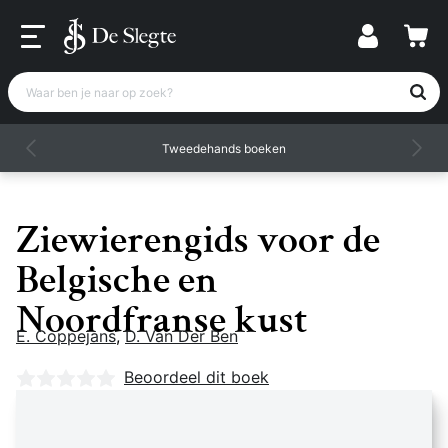
Waar ben je naar op zoek?
Tweedehands boeken
Ziewierengids voor de
Belgische en
Noordfranse kust
E. Coppejans
,
D. Van Der Ben
Nog geen beoordelingen
Beoordeel dit boek