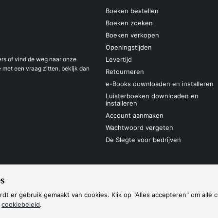
Boeken bestellen
Boeken zoeken
Boeken verkopen
Openingstijden
s of vind de weg naar onze
Levertijd
 met een vraag zitten, bekijk dan
Retourneren
e-Books downloaden en installeren
Luisterboeken downloaden en
installeren
Account aanmaken
Wachtwoord vergeten
De Slegte voor bedrijven
s
Sitemap
Privacyverklaring
Cookieverk
Navigatie
dt er gebruik gemaakt van cookies. Klik op "Alles accepteren" om alle 
s
cookiebeleid
.
etaalmethoden