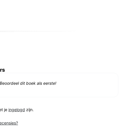
rs
Beoordeel dit boek als eerste!
et je
ingelogd
zijn.
recensies?