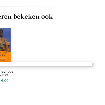
ren bekeken ook
lacht de
dha?
f
6,00