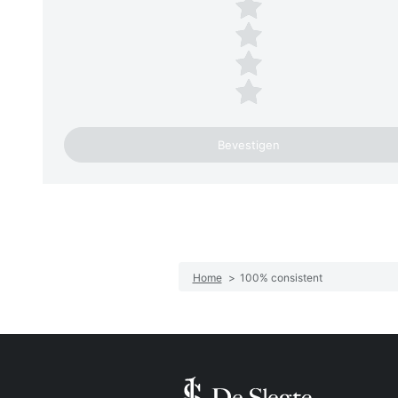
4 sterren
3 sterren
2 sterren
1 ster
Home
>
100% consistent