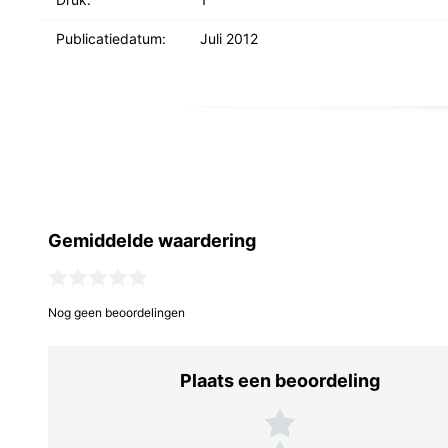
Publicatiedatum:
Juli 2012
Gemiddelde waardering
Nog geen beoordelingen
Plaats een beoordeling
Plaats een beoordeling
5 sterren