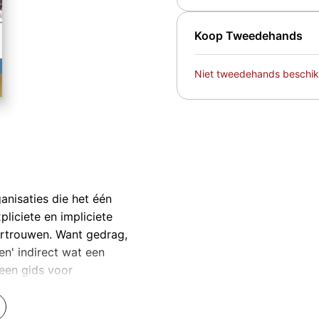
Koop Tweedehands
Niet tweedehands beschik
anisaties die het één
liciete en impliciete
ertrouwen. Want gedrag,
n' indirect wat een
 een gids voor
ommunicatie) adviseurs.
pt woorden en daden meer