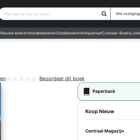
Waar ben je naar op zoek?
Alle vestiging
n
Nieuwe boeken
Voordeelboeken
Studieboeken
Antiquariaat
Curiosa
e-Books
Luis
ren
Nog geen beoordelingen
Beoordeel dit boek
Paperback
Koop Nieuw
Centraal Magazijn