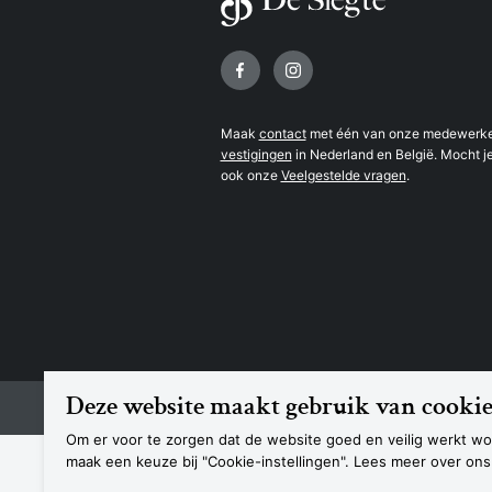
Volg ons op
Maak
contact
met één van onze medewerker
vestigingen
in Nederland en België. Mocht je
ook onze
Veelgestelde vragen
.
Deze website maakt gebruik van cookie
© 2026 Boekhandel De Slegte
Om er voor te zorgen dat de website goed en veilig werkt wor
maak een keuze bij "Cookie-instellingen". Lees meer over on
De Slegte ondersteunt de volgende b