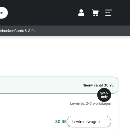
Vestiging
en
terboeken
Cards & Gifts
Nieuw vanaf 30,95
Web
only
Levertijd: 2-3 werkdagen
30,95