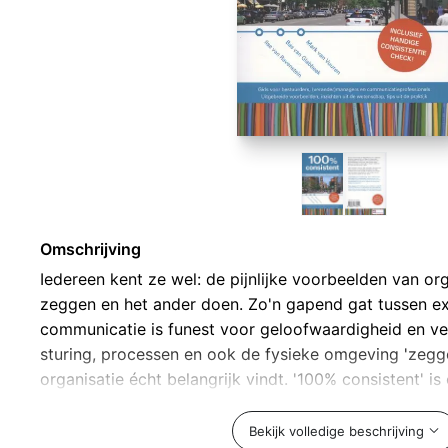
Omschrijving
Iedereen kent ze wel: de pijnlijke voorbeelden van org
zeggen en het ander doen. Zo'n gapend gat tussen exp
communicatie is funest voor geloofwaardigheid en v
sturing, processen en ook de fysieke omgeving 'zegge
organisatie écht belangrijk vindt. '100% consistent' is
bestuurders, leidinggevenden, projectmanagers en (c
Het maakt impliciete communicatie expliciet en hel
Bekijk volledige beschrijving