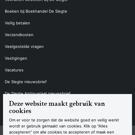
Boeken bij Boekhandel De Slegte
Veilig betalen
Verzendkosten
Veelgestelde vragen
Vestigingen
Vacatures
De Slegte nieuwsbrief
De Slegte Antiquariaat nieuwsbrief
Deze website maakt gebruik van
Contact
cookies
Om er voor te zorgen dat de website goed en veilig werkt
wordt er gebruik gemaakt van cookies. Klik op "Alles
accepteren" om alle cookies te accepteren of maak een
Sitemap
Privacyverklaring
Cookieverklaring
Algemene voorwaarden
Disclaimer