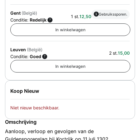
Gent
(België)
i
Gebruikssporen.
1 st.
12,50
Conditie:
Redelijk
?
Leuven
(België)
2 st.
15,00
Conditie:
Goed
?
Koop Nieuw
Niet nieuw beschikbaar.
Omschrijving
Aanloop, verloop en gevolgen van de
Guldensporenslag bij Kortrijk op 11 juli 1302.