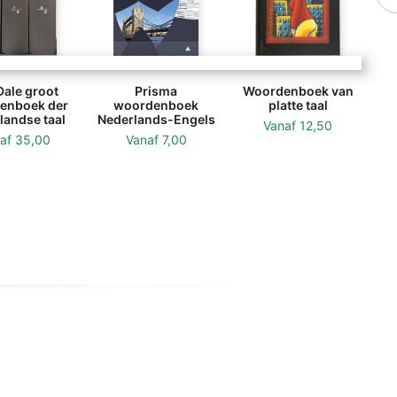
Dale groot
Prisma
Woordenboek van
enboek der
woordenboek
platte taal
landse taal
Nederlands-Engels
Vanaf
12,50
naf
35,00
Vanaf
7,00