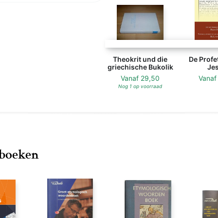
Theokrit und die
De Profe
griechische Bukolik
Jes
Vanaf
29,50
Vana
Nog 1 op voorraad
nboeken