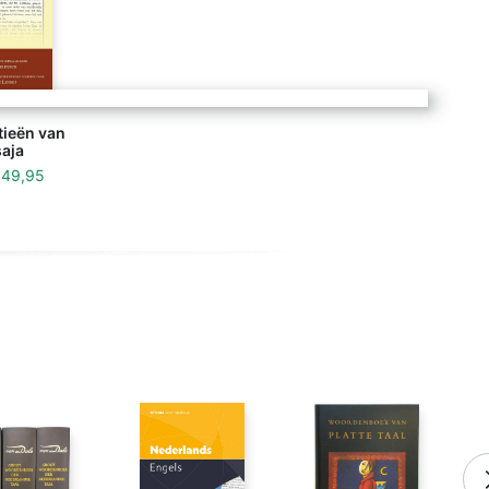
tieën van
aja
f
49,95