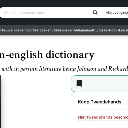
Waar ben je naar op zoek?
Alle vestiging
n
Nieuwe boeken
Voordeelboeken
Studieboeken
Antiquariaat
Curiosa
e-Books
Luis
-english dictionary
 with in persian literature being Johnson and Richards
Koop Tweedehands
Niet tweedehands beschik