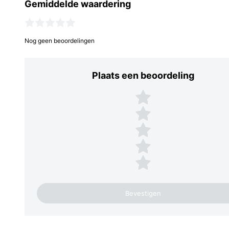
Gemiddelde waardering
Nog geen beoordelingen
Plaats een beoordeling
Plaats een beoordeling
5 sterren
4 sterren
3 sterren
2 sterren
1 ster