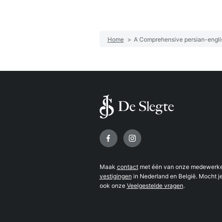
Home
>
A Comprehensive persian-englis
Volg ons op
Maak
contact
met één van onze medewerker
vestigingen
in Nederland en België. Mocht je
ook onze
Veelgestelde vragen
.