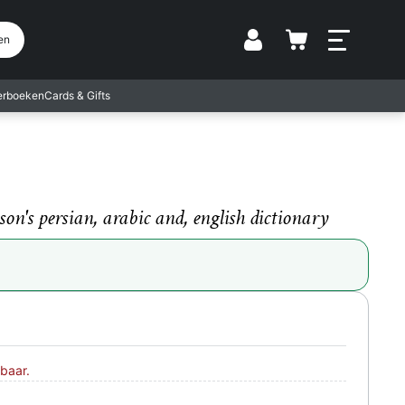
Vestiging
en
terboeken
Cards & Gifts
on's persian, arabic and, english dictionary
baar.