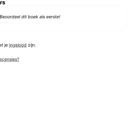
rs
Beoordeel dit boek als eerste!
et je
ingelogd
zijn.
recensies?