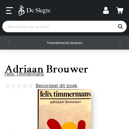
Waar ben je naar op zoek?
Tweedehands boeken
Adriaan Brouwer
Felix Timmermans
Nog geen beoordelingen
Beoordeel dit boek