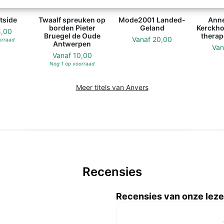
tside
Twaalf spreuken op
Mode2001 Landed-
Anne
borden Pieter
Geland
Kerckho
5,00
Bruegel de Oude
therap
Vanaf
20,00
orraad
Antwerpen
Va
Vanaf
10,00
Nog 1 op voorraad
Meer titels van Anvers
Recensies
Recensies van onze leze