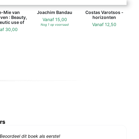
-Mie van
Joachim Bandau
Costas Varotsos -
ven : Beauty,
horizonten
Vanaf
15,00
eutic use of
Vanaf
12,50
Nog 1 op voorraad
naf
30,00
rs
Beoordeel dit boek als eerste!