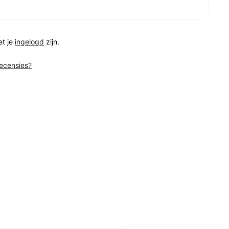
et je
ingelogd
zijn.
recensies?