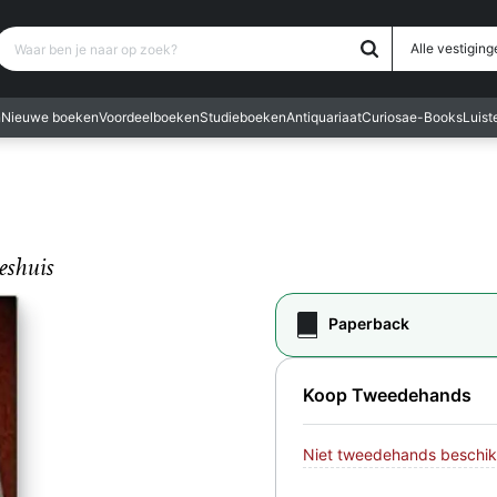
Waar ben je naar op zoek?
Alle vestiging
n
Nieuwe boeken
Voordeelboeken
Studieboeken
Antiquariaat
Curiosa
e-Books
Luis
eshuis
Paperback
Koop Tweedehands
Niet tweedehands beschik