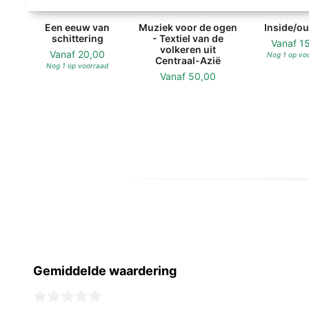
Een eeuw van
Muziek voor de ogen
Inside/ou
schittering
- Textiel van de
Vanaf
1
volkeren uit
Vanaf
20,00
Nog 1 op vo
Centraal-Azië
Nog 1 op voorraad
Vanaf
50,00
Gemiddelde waardering