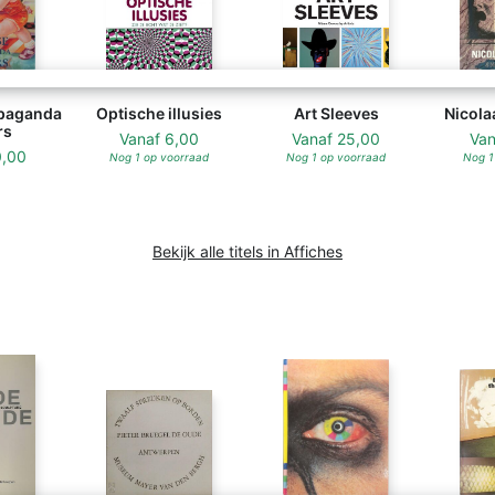
paganda
Optische illusies
Art Sleeves
Nicola
rs
Vanaf
6,00
Vanaf
25,00
Va
0,00
Nog 1 op voorraad
Nog 1 op voorraad
Nog 1
Bekijk alle titels in Affiches