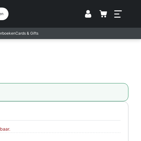
Vestiging
en
terboeken
Cards & Gifts
baar.