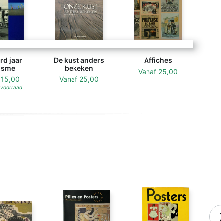
d jaar
De kust anders
Affiches
isme
bekeken
Vanaf
25,00
f
15,00
Vanaf
25,00
 voorraad