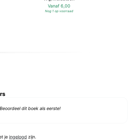
Vanaf
6,00
Nog 1 op voorraad
rs
Beoordeel dit boek als eerste!
et je
ingelogd
zijn.