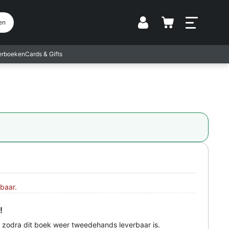
Vestiging
en
terboeken
Cards & Gifts
baar.
!
 zodra dit boek weer tweedehands leverbaar is.