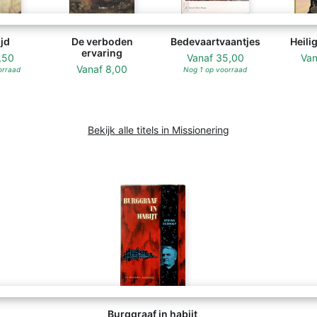
ijd
De verboden
Bedevaartvaantjes
Heili
ervaring
,50
Vanaf
35,00
Va
Vanaf
8,00
orraad
Nog 1 op voorraad
Bekijk alle titels in Missionering
Burggraaf in habijt