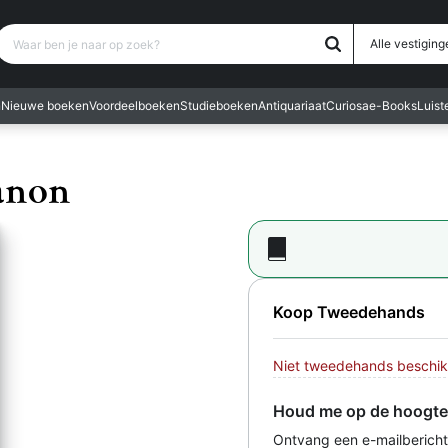
Waar ben je naar op zoek?
Alle vestiging
n
Nieuwe boeken
Voordeelboeken
Studieboeken
Antiquariaat
Curiosa
e-Books
Luis
banon
Koop Tweedehands
Niet tweedehands beschik
Houd me op de hoogte
Ontvang een e-mailbericht