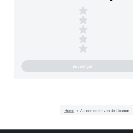
Plaats een beoordeling
5 sterren
4 sterren
3 sterren
2 sterren
1 ster
Home
>
Als een ceder van de Libanon