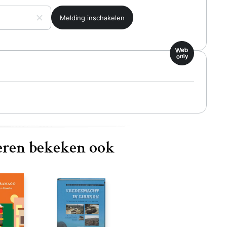
Web
only
ren bekeken ook