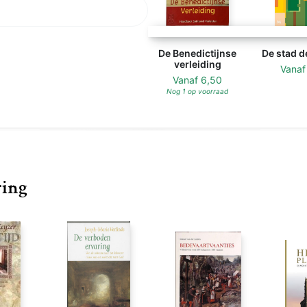
De Benedictijnse
De stad d
verleiding
Vana
Vanaf
6,50
Nog 1 op voorraad
ring