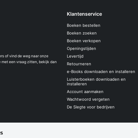
Klantenservice
Boeken bestellen
Boeken zoeken
Boeken verkopen
Openingstijden
s of vind de weg naar onze
Levertijd
 met een vraag zitten, bekijk dan
Retourneren
e-Books downloaden en installeren
Luisterboeken downloaden en
installeren
Account aanmaken
Wachtwoord vergeten
De Slegte voor bedrijven
s
Sitemap
Privacyverklaring
Cookieverk