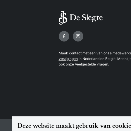
Volg ons op
Maak
contact
met één van onze medewerker
vestigingen
in Nederland en België. Mocht je
ook onze
Veelgestelde vragen
.
Deze website maakt gebruik van cookie
© 2026 Boekhandel De Slegte