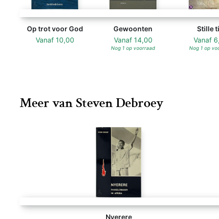
Op trot voor God
Gewoonten
Stille t
Vanaf
10,00
Vanaf
14,00
Vanaf
6
Nog 1 op voorraad
Nog 1 op vo
Meer van Steven Debroey
Nyerere