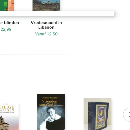
er blinden
Vredesmacht in
Libanon
f
22,99
Vanaf
12,50