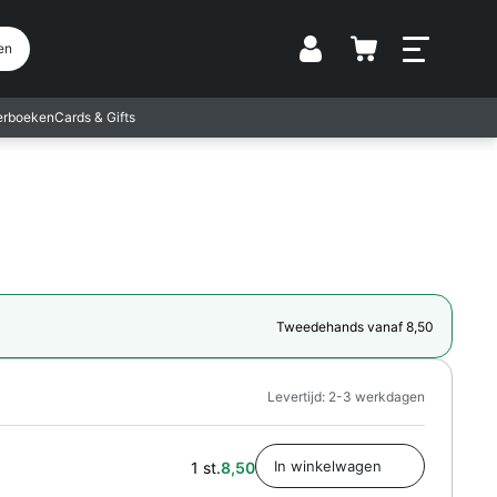
Vestiging
en
terboeken
Cards & Gifts
Tweedehands vanaf 8,50
Levertijd: 2-3 werkdagen
1 st.
8,50