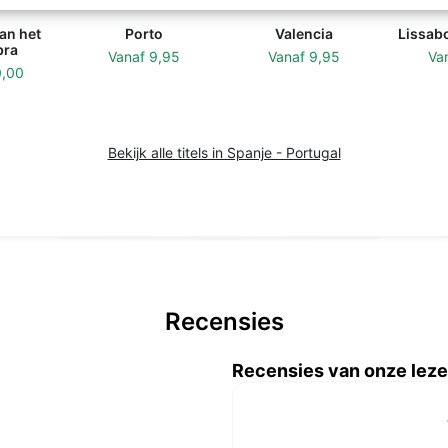
an het
Porto
Valencia
Lissab
bra
Vanaf
9,95
Vanaf
9,95
Va
0,00
Bekijk alle titels in Spanje - Portugal
Recensies
Recensies van onze leze