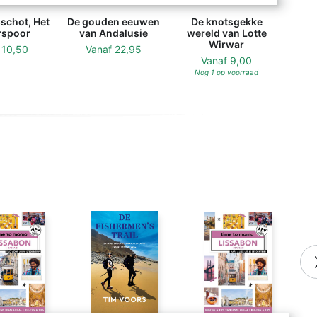
schot, Het
De gouden eeuwen
De knotsgekke
rspoor
van Andalusie
wereld van Lotte
Wirwar
f
10,50
Vanaf
22,95
Vanaf
9,00
Nog 1 op voorraad