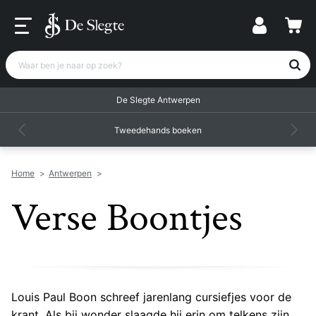
Waar ben je naar op zoek?
De Slegte Antwerpen
Tweedehands boeken
Home
>
Antwerpen
>
Verse Boontjes
Louis Paul Boon schreef jarenlang cursiefjes voor de
krant. Als bij wonder slaagde hij erin om telkens zijn