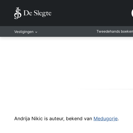
Tweedehands boeke
Vestigingen
Amsterdam
Rotterdam
Leiden
Antwerpen
Antwerpen-Kapel
Gent
Leuven
Mechelen
Andrija Nikic is auteur, bekend van
Medugorje
.