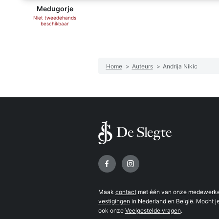
Medugorje
Niet tweedehands
beschikbaar
Home
>
Auteurs
>
Andrija Nikic
Volg ons op
Maak
contact
met één van onze medewerker
vestigingen
in Nederland en België. Mocht je
ook onze
Veelgestelde vragen
.