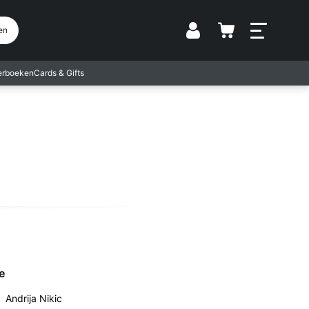
Vestiging
en
terboeken
Cards & Gifts
e
Andrija Nikic