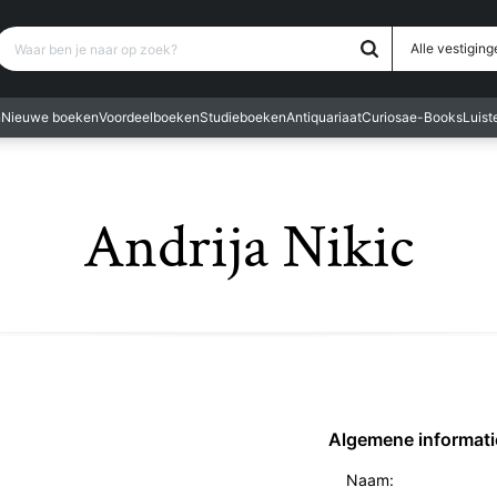
Waar ben je naar op zoek?
Alle vestiging
n
Nieuwe boeken
Voordeelboeken
Studieboeken
Antiquariaat
Curiosa
e-Books
Luis
Andrija Nikic
Algemene informati
Naam: