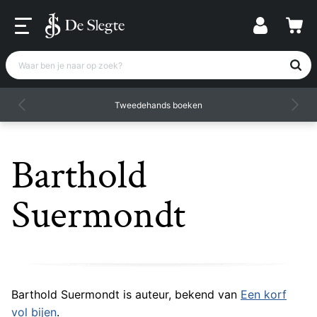
Waar ben je naar op zoek?
Tweedehands boeken
Barthold
Suermondt
Barthold Suermondt is auteur, bekend van
Een korf
vol bijen
.