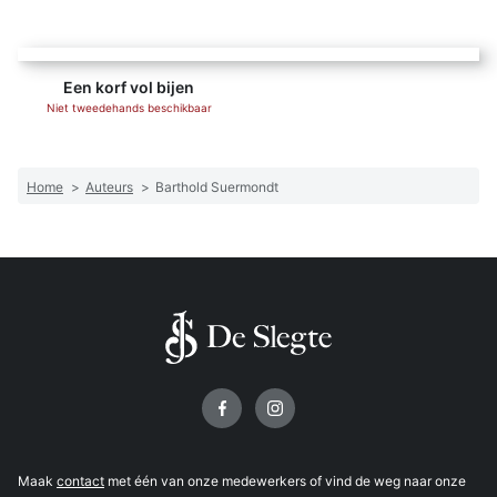
Een korf vol bijen
Niet tweedehands beschikbaar
Home
>
Auteurs
>
Barthold Suermondt
Volg ons op
Maak
contact
met één van onze medewerkers of vind de weg naar onze