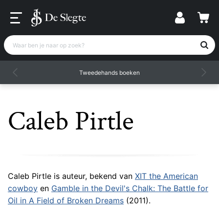
Waar ben je naar op zoek?
Tweedehands boeken
Caleb Pirtle
Caleb Pirtle is auteur, bekend van
XIT the American
cowboy
en
Gamble in the Devil's Chalk: The Battle for
Oil in A Field of Broken Dreams
(2011).