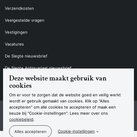
Verzendkosten
Veelgestelde vragen
Vestigingen
Vacatures
De Slegte nieuwsbrief
De Slegte Antiquariaat nieuwsbrief
Deze website maakt gebruik van
Contact
cookies
Om er voor te zorgen dat de website goed en veilig werkt
wordt er gebruik gemaakt van cookies. Klik op "Alles
accepteren" om alle cookies te accepteren of maak een
Sitemap
Privacyverklaring
Cookieverklaring
Algemene voorwaarden
Disclaimer
Contact
keuze bij "Cookie-instellingen". Lees meer over ons
Navigatie
cookiebeleid
.
© 2026 Boekhandel De Slegte
Cookie-instellingen