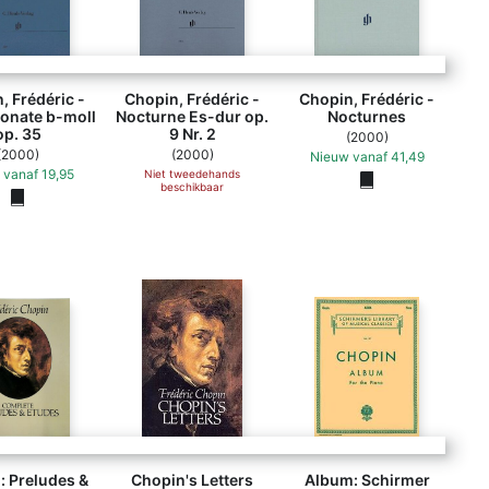
90201806310)
, Frédéric -
Chopin, Frédéric -
Chopin, Frédéric -
sonate b-moll
Nocturne Es-dur op.
Nocturnes
op. 35
9 Nr. 2
(2000)
(2000)
(2000)
Nieuw
vanaf
41,49
vanaf
19,95
Niet tweedehands
beschikbaar
: Preludes &
Chopin's Letters
Album: Schirmer