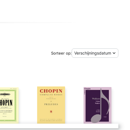
Sorteer op:
r (two-piano Score) - Frederic Chopin (ISBN 9781015809765)