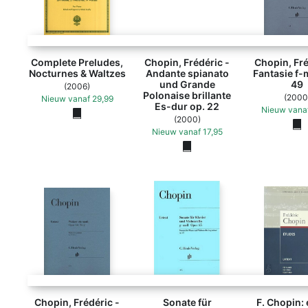
Chopin, Frédéric - Andante spi
Complete Preludes,
Chopin, Frédéric -
Chopin, Fré
Nocturnes & Waltzes
Andante spianato
Fantasie f-
und Grande
49
(2006)
Polonaise brillante
(2000
Nieuw
vanaf
29,99
Es-dur op. 22
Nieuw
vana
(2000)
Nieuw
vanaf
17,95
Chopin, Frédéric -
Sonate für
F. Chopin: