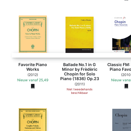
Favorite Piano
Ballade No.1 in G
Classic FM:
Works
Minor by Frèdèric
Piano Favo
Chopin for Solo
(2012)
(2010
Piano (1836) Op.23
Nieuw
vanaf
25,49
Nieuw
vana
(2011)
Niet tweedehands
beschikbaar