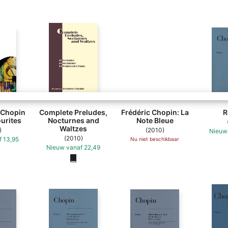
Frédéric Chopin: La Note
 Chopin
Complete Preludes,
Frédéric Chopin: La
R
urites
Nocturnes and
Note Bleue
Waltzes
)
(2010)
Nieuw
(2010)
f
13,95
Nu niet beschikbaar
Nieuw
vanaf
22,49