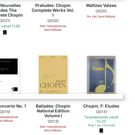
 Nouvelles
Preludes: Chopin
Waltzes Valses
udes The
Complete Works Vol.
(2020)
ete Chopin
I
Nu niet beschikbaar
(2021)
(2020)
w
vanaf
11,95
Niet tweedehands
beschikbaar
oncerto No. 1
Ballades: Chopin
Chopin, F: Etudes
National Edition
(2015)
(2013)
Volume I
Tweedehands
vanaf
tweedehands
schikbaar
(2013)
10,00
Nog 1 op voorraad
Niet tweedehands
beschikbaar