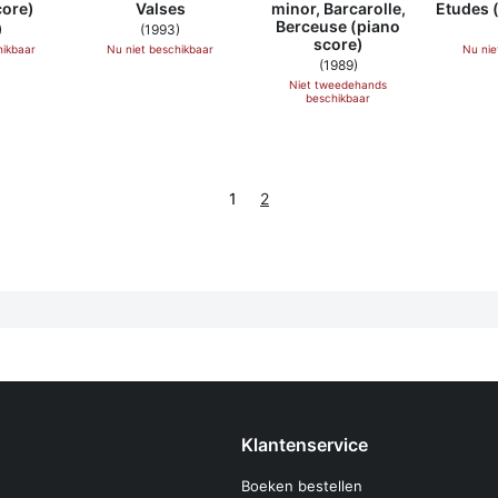
core)
Valses
minor, Barcarolle,
Etudes 
Berceuse (piano
)
(1993)
score)
hikbaar
Nu niet beschikbaar
Nu nie
(1989)
Niet tweedehands
beschikbaar
1
2
Klantenservice
Boeken bestellen