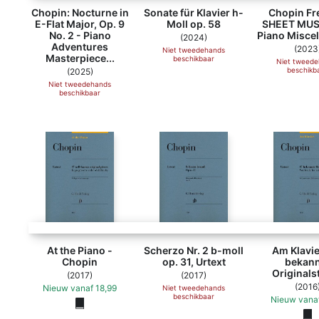
Chopin: Nocturne in
Sonate für Klavier h-
Chopin Fr
E-Flat Major, Op. 9
Moll op. 58
SHEET MUS
No. 2 - Piano
Piano Misce
(2024)
Adventures
(2023
Niet tweedehands
Masterpiece...
beschikbaar
Niet tweed
beschikb
(2025)
Niet tweedehands
beschikbaar
At the Piano -
Scherzo Nr. 2 b-moll
Am Klavie
Chopin
op. 31, Urtext
bekann
Originals
(2017)
(2017)
(2016
Nieuw
vanaf
18,99
Niet tweedehands
beschikbaar
Nieuw
vana