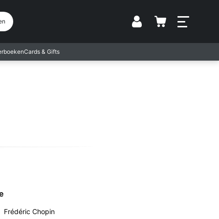
Vestiging
en
terboeken
Cards & Gifts
e
Frédéric Chopin