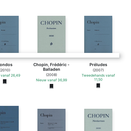
 Bleue - Solange Thierry, Jérôme Godeau, Frédéric Chopin (ISBN 978275960120
ondos
Chopin, Frédéric -
Préludes
Balladen
(2010)
(2007)
(2008)
vanaf
26,49
Tweedehands
vanaf
11,50
Nieuw
vanaf
36,99