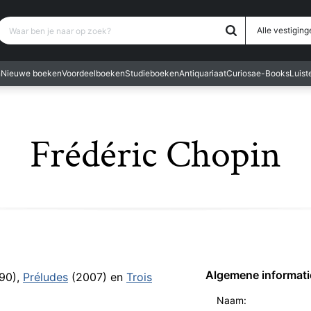
Waar ben je naar op zoek?
Alle vestiging
n
Nieuwe boeken
Voordeelboeken
Studieboeken
Antiquariaat
Curiosa
e-Books
Luis
Frédéric Chopin
Algemene informati
90),
Préludes
(2007) en
Trois
Naam: