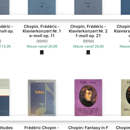
anato und Grande Polonaise brillante Es-dur op. 22 - Frédéric Chopin (ISBN 97
déric -
Chopin, Frédéric -
Chopin, Frédéric -
Chopin
moll op.
Klavierkonzert Nr. 1
Klavierkonzert Nr. 2
Klavier
e-moll op. 11
f-moll op. 21
)
(2000)
(2000)
f
13,95
Nieuw
vanaf
26,99
Nieuw
vanaf
26,99
Nieuw
 études
Frédéric Chopin -
Chopin: Fantasy in F
Chopin