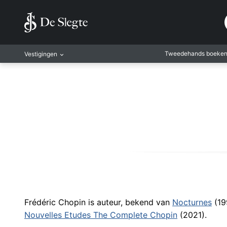
Tweedehands boeke
Vestigingen
Amsterdam
Rotterdam
Leiden
Antwerpen
Antwerpen-Kapel
Gent
Leuven
Mechelen
Frédéric Chopin is auteur, bekend van
Nocturnes
(19
Nouvelles Etudes The Complete Chopin
(2021).