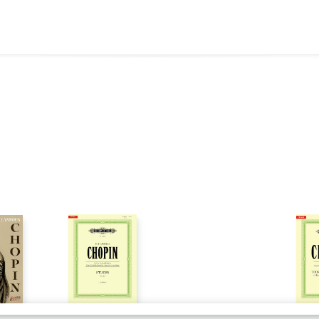
58 - Frédéric Chopin (ISBN 9790006565061)
Concerto no. 1 in E Mino