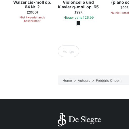
Walzer cis-moll op.
Violoncello und
(piano s
64 Nr. 2
Klavier g-moll op. 65
(1995
(2000)
(1997)
Nu niet besc
Nieuw
vanaf
26,99
Niet tweedehands
beschikbaar
Vorige
Home
>
Auteurs
>
Frédéric Chopin