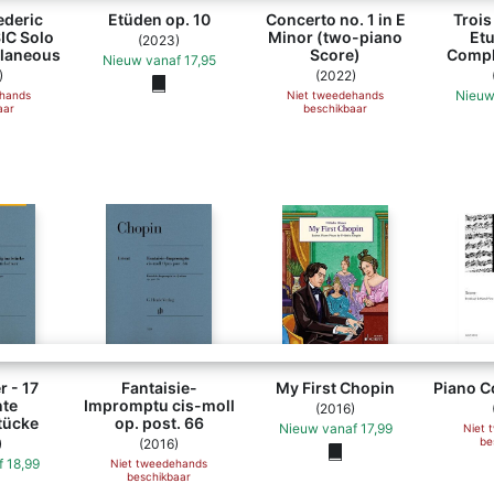
ederic
Etüden op. 10
Concerto no. 1 in E
Trois
IC Solo
Minor (two-piano
Et
(2023)
llaneous
Score)
Compl
Nieuw
vanaf
17,95
)
(2022)
Nieu
ehands
Niet tweedehands
aar
beschikbaar
r - 17
Fantaisie-
My First Chopin
Piano C
te
Impromptu cis-moll
(2016)
tücke
op. post. 66
Nieuw
vanaf
17,99
Niet 
be
)
(2016)
f
18,99
Niet tweedehands
beschikbaar