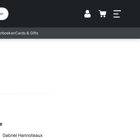
Vestiging
en
terboeken
Cards & Gifts
e
Gabriel Hannoteaux