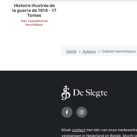
Histoire illustrée de
la guerre de 1914 - 17
Tomes
Niet tweedehands
beschikbaar
Home
>
Auteurs
>
Gabriel Hannoteaux
Volg ons op
Maak
contact
met één van onze medewerker
vestigingen
in Nederland en België. Mocht je