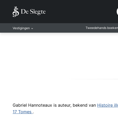
Tweedehands boeke
Vestigingen
Amsterdam
Rotterdam
Leiden
Antwerpen
Antwerpen-Kapel
Gent
Leuven
Mechelen
Gabriel Hannoteaux is auteur, bekend van
Histoire il
17 Tomes
.