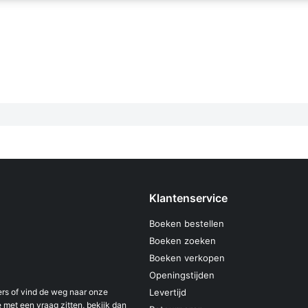
Klantenservice
Boeken bestellen
Boeken zoeken
Boeken verkopen
Openingstijden
s of vind de weg naar onze
Levertijd
 met een vraag zitten, bekijk dan