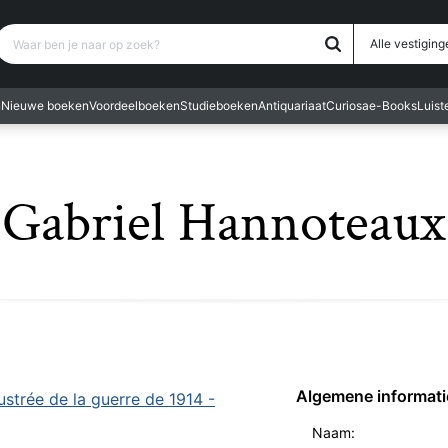
Waar ben je naar op zoek?
Alle vestiging
n
Nieuwe boeken
Voordeelboeken
Studieboeken
Antiquariaat
Curiosa
e-Books
Luis
Gabriel Hannoteaux
Algemene informati
lustrée de la guerre de 1914 -
Naam: