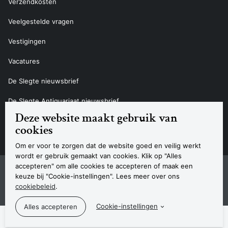
Verzendkosten
Veelgestelde vragen
Vestigingen
Vacatures
De Slegte nieuwsbrief
De Slegte Antiquariaat nieuwsbrief
Deze website maakt gebruik van
Contact
cookies
Om er voor te zorgen dat de website goed en veilig werkt
wordt er gebruik gemaakt van cookies. Klik op "Alles
accepteren" om alle cookies te accepteren of maak een
Sitemap
Privacyverklaring
Cookieverklaring
Algemene voorwaarden
Disclaimer
Contact
keuze bij "Cookie-instellingen". Lees meer over ons
Navigatie
cookiebeleid
.
© 2026 Boekhandel De Slegte
Cookie-instellingen