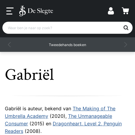
Waar ben je naar op zoek?
Tweedehands boeken
Gabriël
Gabriël is auteur, bekend van
The Making of The
Umbrella Academy
(2020),
The Unmanageable
Consumer
(2015) en
Dragonheart, Level 2, Penguin
Readers
(2008).