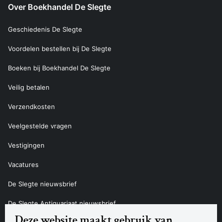
Over Boekhandel De Slegte
Geschiedenis De Slegte
Voordelen bestellen bij De Slegte
Boeken bij Boekhandel De Slegte
Veilig betalen
Verzendkosten
Veelgestelde vragen
Vestigingen
Vacatures
De Slegte nieuwsbrief
De Slegte Antiquariaat nieuwsbrief
Deze website maakt gebruik van