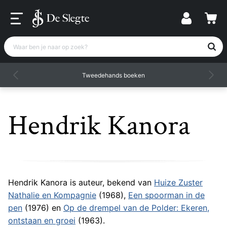
Waar ben je naar op zoek?
Tweedehands boeken
Hendrik Kanora
Hendrik Kanora is auteur, bekend van
Huize Zuster
Nathalie en Kompagnie
(1968),
Een spoorman in de
pen
(1976) en
Op de drempel van de Polder: Ekeren,
ontstaan en groei
(1963).