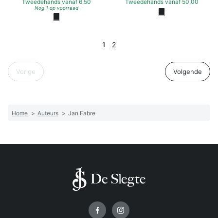
Tweedehands
vanaf
6,50
Tweedehands
vanaf
50,00
Nog 1 op voorraad
1
2
Vorige
Volgende
Home
>
Auteurs
>
Jan Fabre
Volg ons op