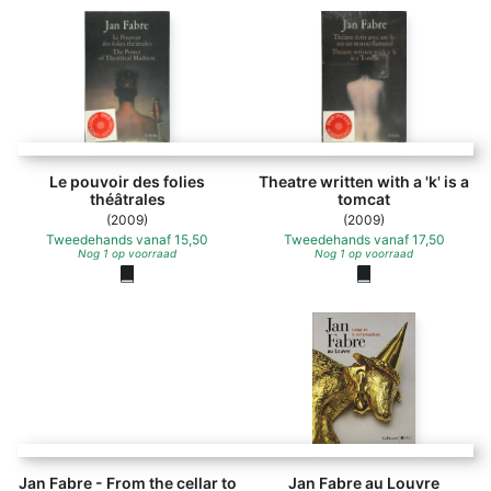
Le pouvoir des folies
Theatre written with a 'k' is a
théâtrales
tomcat
(2009)
(2009)
Tweedehands
vanaf
15,50
Tweedehands
vanaf
17,50
Nog 1 op voorraad
Nog 1 op voorraad
Jan Fabre - From the cellar to the attic, from the feet to th
Jan Fabre - From the cellar to
Jan Fabre au Louvre