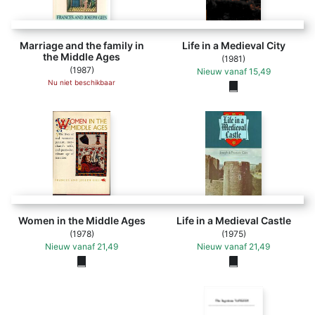
Marriage and the family in
Life in a Medieval City
the Middle Ages
(1981)
(1987)
Nieuw
vanaf
15,49
Nu niet beschikbaar
Women in the Middle Ages
Life in a Medieval Castle
(1978)
(1975)
Nieuw
vanaf
21,49
Nieuw
vanaf
21,49
Bridges and Men - Joseph Gies