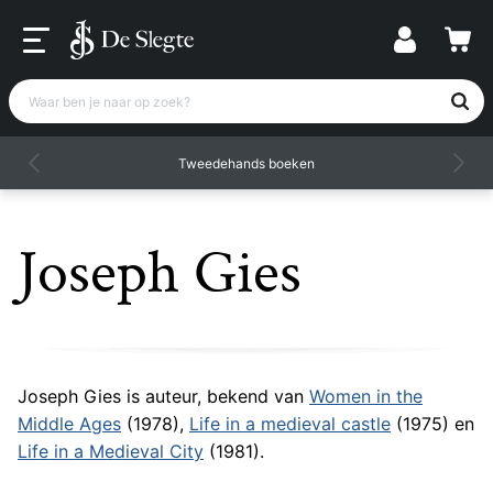
Waar ben je naar op zoek?
Tweedehands boeken
Joseph Gies
Joseph Gies is auteur, bekend van
Women in the
Middle Ages
(1978),
Life in a medieval castle
(1975) en
Life in a Medieval City
(1981).