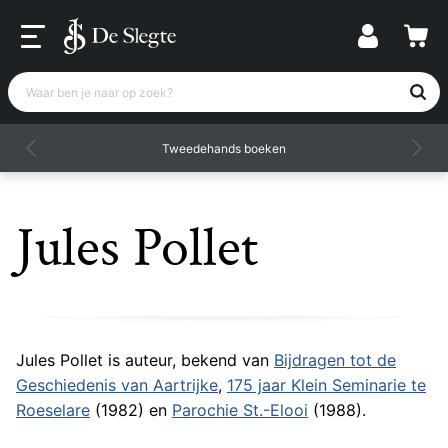
Waar ben je naar op zoek?
Tweedehands boeken
Jules Pollet
Jules Pollet is auteur, bekend van
Bijdragen tot de
Geschiedenis van Aartrijke
,
175 jaar Klein Seminarie te
Roeselare
(1982) en
Parochie St.-Elooi
(1988).