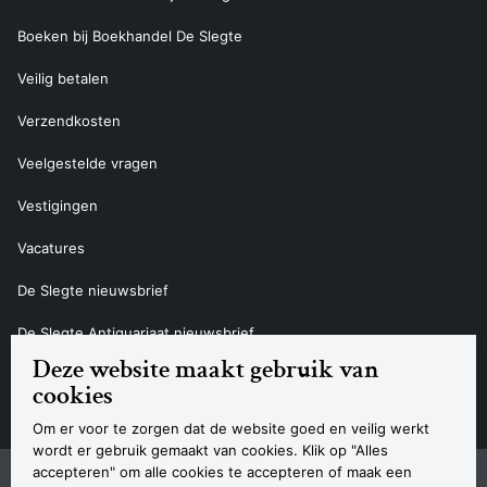
Boeken bij Boekhandel De Slegte
Veilig betalen
Verzendkosten
Veelgestelde vragen
Vestigingen
Vacatures
De Slegte nieuwsbrief
De Slegte Antiquariaat nieuwsbrief
Deze website maakt gebruik van
Contact
cookies
Om er voor te zorgen dat de website goed en veilig werkt
wordt er gebruik gemaakt van cookies. Klik op "Alles
accepteren" om alle cookies te accepteren of maak een
Sitemap
Privacyverklaring
Cookieverklaring
Algemene voorwaarden
Disclaimer