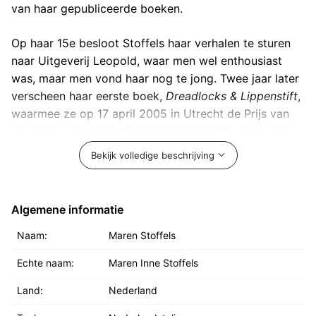
van haar gepubliceerde boeken.
Op haar 15e besloot Stoffels haar verhalen te sturen
naar Uitgeverij Leopold, waar men wel enthousiast
was, maar men vond haar nog te jong. Twee jaar later
verscheen haar eerste boek,
Dreadlocks & Lippenstift
,
waarmee ze op 17 april 2005 in Utrecht de Prijs van
de Jonge Jury en de Debuutprijs won. Na dit debuut
volgden
Piercings & Parels
en
Cocktails & Ketchup
, die
Bekijk volledige beschrijving
samen met
Dreadlocks & Lippenstift
een trilogie
vormen over het leven van hoofdpersonage Sofie.
Tussen het uitbrengen van
Piercings & Parels
en
Algemene informatie
Cocktails & Ketchup
zitten niet meer dan vier
Naam:
Maren Stoffels
maanden.
Echte naam:
Maren Inne Stoffels
Marens volgende boek,
Sproetenliefde
, is in juni 2007
uitgebracht. Op de cover staat actrice Tessa Schram.
Land:
Nederland
In november 2007 verscheen
Schim in het bos
en op 3