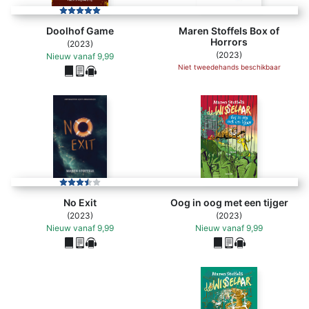
Doolhof Game
Maren Stoffels Box of
Horrors
(2023)
(2023)
Nieuw
vanaf
9,99
Niet tweedehands beschikbaar
No Exit
Oog in oog met een tijger
(2023)
(2023)
Nieuw
vanaf
9,99
Nieuw
vanaf
9,99
Wisselaar 2 Display 6 ex - Maren Stoffels (ISBN 97890258