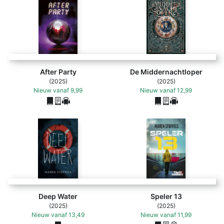
2015
Omdat jij anders bent
2016
Ik zie je tussen de wolken
Bron:
Wikipedia
After Party
De Middernachtloper
(2025)
(2025)
Nieuw
vanaf
9,99
Nieuw
vanaf
12,99
Deep Water
Speler 13
(2025)
(2025)
Nieuw
vanaf
13,49
Nieuw
vanaf
11,99