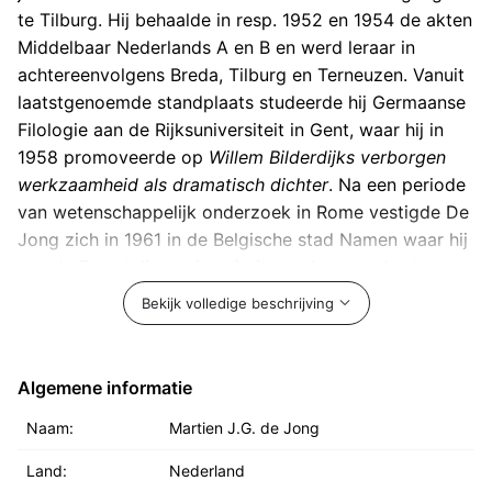
te Tilburg. Hij behaalde in resp. 1952 en 1954 de akten
Middelbaar Nederlands A en B en werd leraar in
achtereenvolgens Breda, Tilburg en Terneuzen. Vanuit
laatstgenoemde standplaats studeerde hij Germaanse
Filologie aan de Rijksuniversiteit in Gent, waar hij in
1958 promoveerde op
Willem Bilderdijks verborgen
werkzaamheid als dramatisch dichter
. Na een periode
van wetenschappelijk onderzoek in Rome vestigde De
Jong zich in 1961 in de Belgische stad Namen waar hij
aan de Franstalige universiteit was benoemd tot
hoogleraar.
Bekijk volledige beschrijving
De Jong richtte er de afdeling Nederlands op,
waarvan hij de eerste directeur werd. Tot aan zijn
Algemene informatie
emeritaat, in 1994, doceerde hij er Nederlandse en
Naam:
Martien J.G. de Jong
Vergelijkende Letterkunde en Algemene
Literatuurwetenschap. Wegens zijn verdiensten voor
Land:
Nederland
onder meer de verbreiding van het Nederlands in