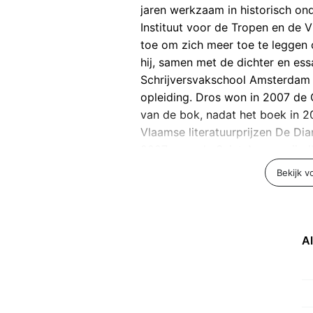
jaren werkzaam in historisch on
Instituut voor de Tropen en de Vr
toe om zich meer toe te leggen op
hij, samen met de dichter en ess
Schrijversvakschool Amsterdam 
opleiding. Dros won in 2007 de
van de bok, nadat het boek in 
Vlaamse literatuurprijzen De Di
2007 voor de Saint Amourprijs (
Madoc maakte, zijn roman over 
Bekijk v
vos Reynaerde, genomineerd voor
Bron:
Wikipedia
A