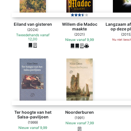
Eiland van gisteren
Willem die Madoc
Langzaam a
maakte
op deze p
(2024)
(2021)
(2015
Tweedehands
vanaf
12,00
Nieuw
vanaf
9,99
Nu niet besc
Ter hoogte van het
Noorderburen
Salsa-paviljoen
(1991)
(1999)
Nieuw
vanaf
7,99
Nieuw
vanaf
9,99