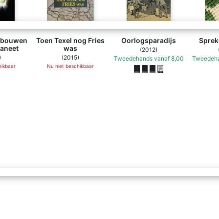
fbouwen
Toen Texel nog Fries
Oorlogsparadijs
Sprek
laneet
was
(2012)
)
(2015)
Tweedehands
vanaf
8,00
Tweedeh
hikbaar
Nu niet beschikbaar