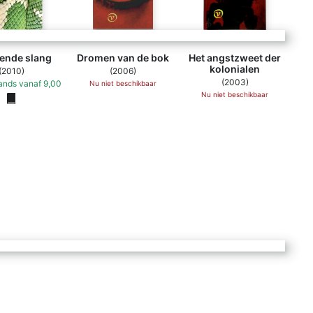
ende slang
Dromen van de bok
Het angstzweet der
kolonialen
(2010)
(2006)
(2003)
ands
vanaf
9,00
Nu niet beschikbaar
Nu niet beschikbaar