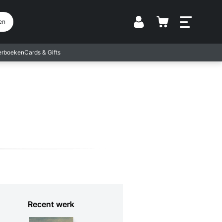
Vestiging
en
terboeken
Cards & Gifts
Recent werk