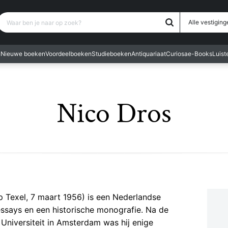
Waar ben je naar op zoek?
Alle vestiging
n
Nieuwe boeken
Voordeelboeken
Studieboeken
Antiquariaat
Curiosa
e-Books
Luis
Nico Dros
 Texel, 7 maart 1956) is een Nederlandse
essays en een historische monografie. Na de
 Universiteit in Amsterdam was hij enige