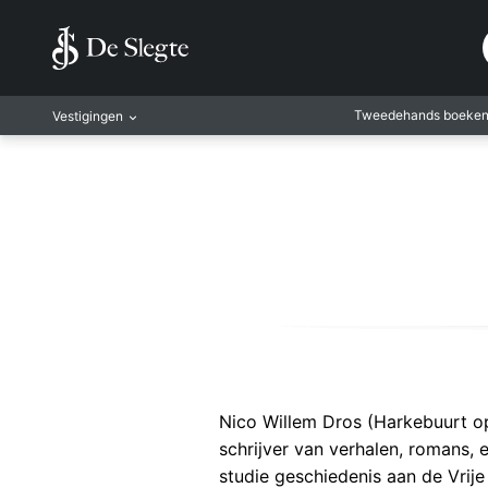
Tweedehands boeke
Vestigingen
Amsterdam
Rotterdam
Leiden
Antwerpen
Antwerpen-Kapel
Gent
Leuven
Mechelen
Nico Willem Dros (Harkebuurt op
schrijver van verhalen, romans, 
studie geschiedenis aan de Vrije