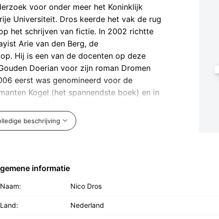
derzoek voor onder meer het Koninklijk
ije Universiteit. Dros keerde het vak de rug
 het schrijven van fictie. In 2002 richtte
ayist Arie van den Berg, de
op. Hij is een van de docenten op deze
 Gouden Doerian voor zijn roman Dromen
2006 eerst was genomineerd voor de
amanten Kogel (het spannendste boek) en in
beste seksscène). In 2022 werd Willem die
de dertiende-eeuwse auteur van Van den
olledige beschrijving
 de Boon voor fictie- en non-fictie.
lgemene informatie
Naam:
Nico Dros
Land:
Nederland