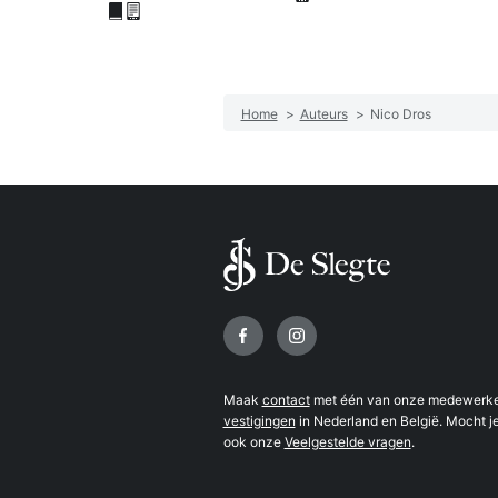
Home
>
Auteurs
>
Nico Dros
Volg ons op
Maak
contact
met één van onze medewerker
vestigingen
in Nederland en België. Mocht je
ook onze
Veelgestelde vragen
.