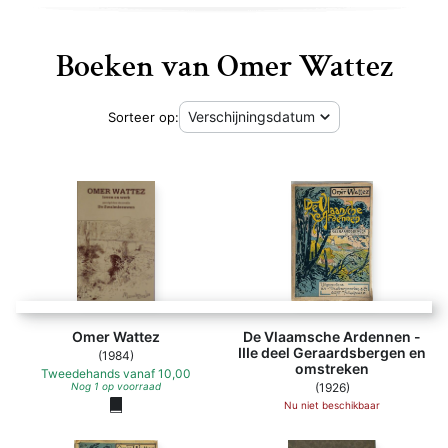
Boeken van Omer Wattez
Sorteer op:
Omer Wattez
De Vlaamsche Ardennen -
IIIe deel Geraardsbergen en
(1984)
omstreken
Tweedehands
vanaf
10,00
Nog 1 op voorraad
(1926)
Nu niet beschikbaar