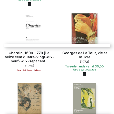
Chardin, 1699-1779 [i.e.
Georges de La Tour, vie et
seize cent quatre-vingt-dix-
œuvre
neuf--dix-sept cent...
(1973)
(1979)
Tweedehands
vanaf
30,00
Nog 1 op voorraad
Nu niet beschikbaar