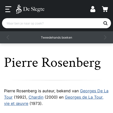
Waar ben je naar op zoek?
Tweedehands boeken
Pierre Rosenberg
Pierre Rosenberg is auteur, bekend van
Georges De La
Tour
(1992),
Chardin
(2000) en
Georges de La Tour,
vie et œuvre
(1973).