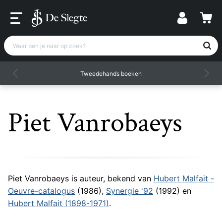
Waar ben je naar op zoek?
Tweedehands boeken
Piet Vanrobaeys
Piet Vanrobaeys is auteur, bekend van
Hubert Malfait -
Oeuvre-catalogus
(1986),
Synergie '92
(1992) en
Hubert Malfait (1898-1971)
.