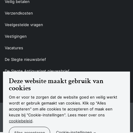
Veilig betalen
Verzendkosten
Veelgestelde vragen
Vestigingen
Vacatures
De Slegte nieuwsbrief
De Slegte Antiquariaat nieuwsbrief
Deze website maakt gebruik van
Contact
cookies
Om er voor te zorgen dat de website goed en veilig werkt
wordt er gebruik gemaakt van cookies. Klik op "Alles
accepteren" om alle cookies te accepteren of maak een
Sitemap
Privacyverklaring
Cookieverklaring
Algemene voorwaarden
Disclaimer
Contact
keuze bij "Cookie-instellingen". Lees meer over ons
Navigatie
cookiebeleid
.
© 2026 Boekhandel De Slegte
Cookie-instellingen