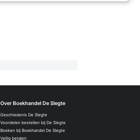
Over Boekhandel De Slegte
Geschiedenis De Slegte
Voordelen bestellen bij De Slegte
Boeken bij Boekhandel De Slegte
Veilig betalen