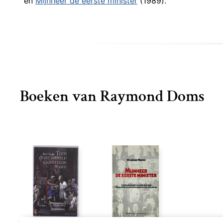
en
Mijnheer de eerste minister
(1989).
Boeken van Raymond Doms
De