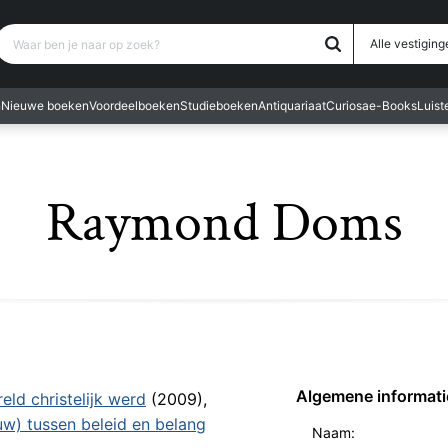
Waar ben je naar op zoek?
Alle vestiging
n
Nieuwe boeken
Voordeelboeken
Studieboeken
Antiquariaat
Curiosa
e-Books
Luis
Raymond Doms
Algemene informati
ld christelijk werd
(2009),
w) tussen beleid en belang
Naam: