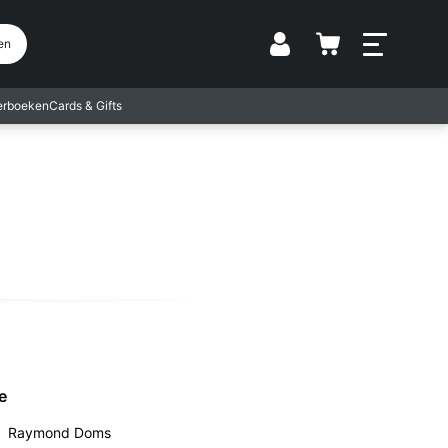
Vestiging
en
terboeken
Cards & Gifts
e
Raymond Doms