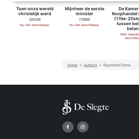
Toen onze wereld
Mijnheer de eerste
De Kamer
christelijk werd
minister
Koophandel i
(17de-20st
(2009)
(1989)
tussen bel
Nu niet beschikbaar
Nu niet beschikbaar
belan
Niet tweed
beschikb
Home
>
Auteurs
>
Raymond Doms
Volg ons op