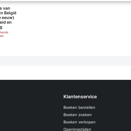
s van
n België
e eeuw)
eid en
g
ehands
aar
Klantenservice
Boeken bestellen
Boeken zoeken
Boeken verkopen
Openingstijden