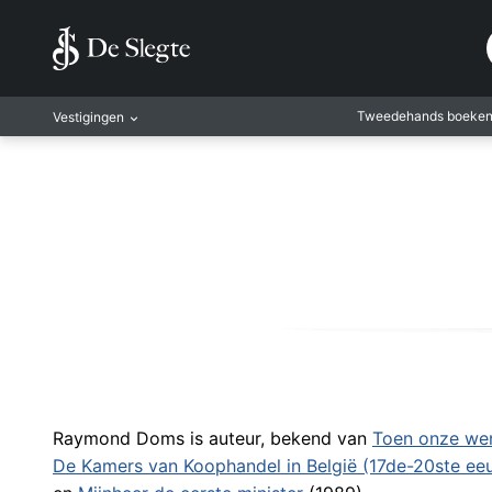
Tweedehands boeke
Vestigingen
Amsterdam
Rotterdam
Leiden
Antwerpen
Antwerpen-Kapel
Gent
Leuven
Mechelen
Raymond Doms is auteur, bekend van
Toen onze were
De Kamers van Koophandel in België (17de-20ste eeu