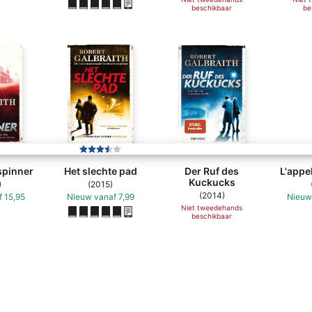
beschikbaar
be
spinner
Het slechte pad
Der Ruf des
L'appe
Kuckucks
)
(2015)
(2014)
f
15,95
Nieuw
vanaf
7,99
Nieuw
Niet tweedehands
beschikbaar