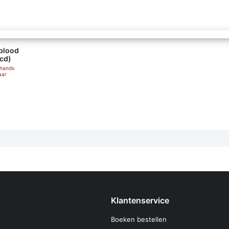
oubled blood (audio-cd) - Robert Galbraith (ISBN 9781405546317)
blood
cd)
ehands
aar
Klantenservice
Boeken bestellen