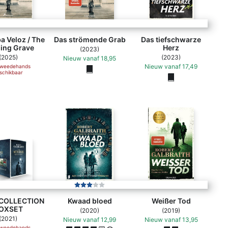
a Veloz / The
Das strömende Grab
Das tiefschwarze
ing Grave
Herz
(2023)
(2025)
(2023)
Nieuw
vanaf
18,95
Nieuw
vanaf
17,49
tweedehands
schikbaar
 COLLECTION
Kwaad bloed
Weißer Tod
OXSET
(2020)
(2019)
(2021)
Nieuw
vanaf
12,99
Nieuw
vanaf
13,95
tweedehands