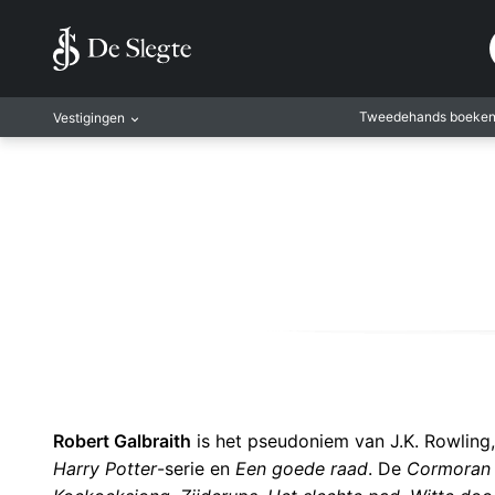
Tweedehands boeke
Vestigingen
Amsterdam
Rotterdam
Leiden
Antwerpen
Antwerpen-Kapel
Gent
Leuven
Mechelen
Robert Galbraith
is het pseudoniem van J.K. Rowling,
Harry Potter
-serie en
Een goede raad
. De
Cormoran 