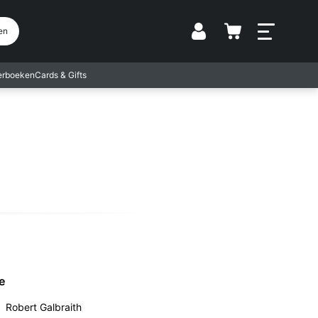
Vestiging
en
terboeken
Cards & Gifts
e
Robert Galbraith