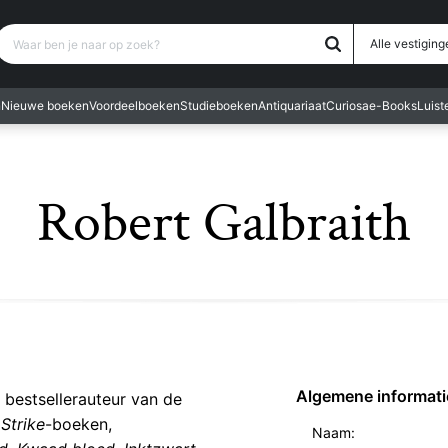
Waar ben je naar op zoek?
Alle vestiging
n
Nieuwe boeken
Voordeelboeken
Studieboeken
Antiquariaat
Curiosa
e-Books
Luis
Robert Galbraith
Algemene informati
 bestsellerauteur van de
Strike
-boeken,
Naam: