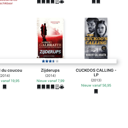
schikbaar
L'appel du coucou - Robert Galbraith (ISBN 9782253001713)
l du coucou
Zijderups
CUCKOOS CALLING -
LP
(2014)
(2014)
(2013)
vanaf
19,95
Nieuw
vanaf
7,99
Nieuw
vanaf
56,95