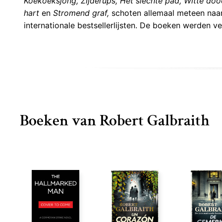
Koekoeksjong, Zijderups, Het slechte pad, Witte doo
hart
en
Stromend graf,
schoten allemaal meteen naar
internationale bestsellerlijsten. De boeken werden 
Boeken van Robert Galbraith