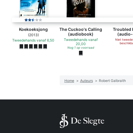
Tr
Koekoeksjong
The Cuckoo's Calling
Troubled 
(audiobook)
(audio-
(2013)
Tweedehands
vanaf
Niet tweed
Tweedehands
vanaf
6,50
beschikb
20,00
Nog 1 op voorraad
Home
>
Auteurs
>
Robert Galbraith