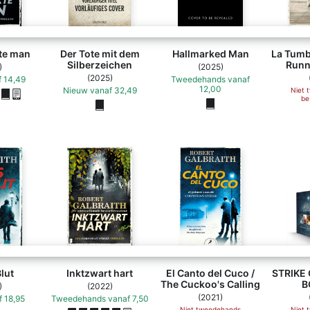
te man
Der Tote mit dem
Hallmarked Man
La Tumb
Silberzeichen
Runn
)
(2025)
(2025)
f
14,49
Tweedehands
vanaf
12,00
Nieuw
vanaf
32,49
Niet 
be
lut
Inktzwart hart
El Canto del Cuco /
STRIKE
The Cuckoo's Calling
B
)
(2022)
(2021)
f
18,95
Tweedehands
vanaf
7,50
Niet tweedehands
Niet 