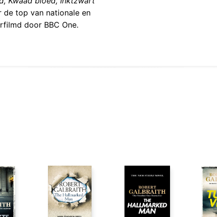
d, Kwaad bloed, Inktzwart
 de top van nationale en
verfilmd door BBC One.