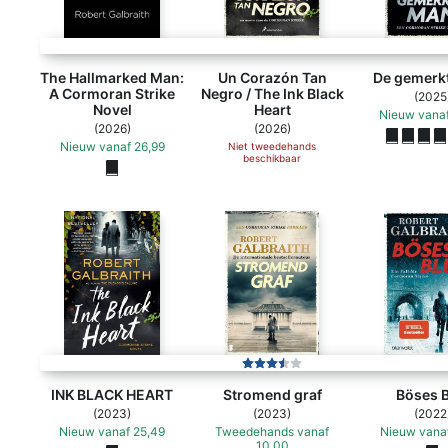
The Hallmarked Man:
Un Corazón Tan
De gemerk
A Cormoran Strike
Negro / The Ink Black
(2025
Novel
Heart
Nieuw
vana
(2026)
(2026)
Nieuw
vanaf
26,99
Niet tweedehands
beschikbaar
INK BLACK HEART
Stromend graf
Böses B
(2023)
(2023)
(2022
Nieuw
vanaf
25,49
Tweedehands
vanaf
Nieuw
vana
10,00