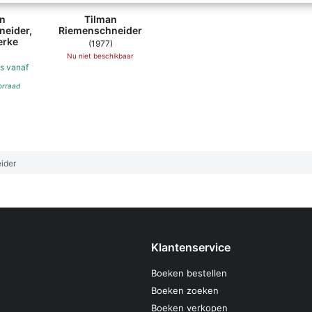
n
Tilman
eider,
Riemenschneider
erke
(1977)
)
Nu niet beschikbaar
s
vanaf
orraad
ider
Klantenservice
Boeken bestellen
Boeken zoeken
Boeken verkopen