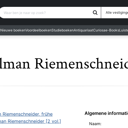
Waar ben je naar op zoek?
Alle vestiging
n
Nieuwe boeken
Voordeelboeken
Studieboeken
Antiquariaat
Curiosa
e-Books
Luis
lman Riemenschnei
Algemene informati
n Riemenschneider, frühe
man Riemenschneider [2 vol.]
Naam: