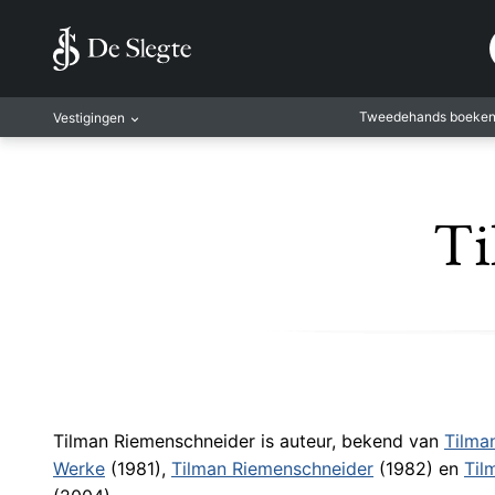
Tweedehands boeke
Vestigingen
Amsterdam
Rotterdam
Ti
Leiden
Antwerpen
Antwerpen-Kapel
Gent
Leuven
Mechelen
Tilman Riemenschneider is auteur, bekend van
Tilma
Werke
(1981),
Tilman Riemenschneider
(1982) en
Til