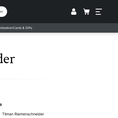
Vestiging
en
terboeken
Cards & Gifts
der
e
Tilman Riemenschneider