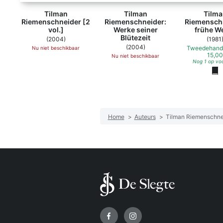
Tilman
Tilman
Tilma
Riemenschneider [2
Riemenschneider:
Riemenschn
vol.]
Werke seiner
frühe W
Blütezeit
(2004)
(1981
(2004)
Tweedehand
Nu niet beschikbaar
15,00
Nu niet beschikbaar
Nog 1 op vo
Home
>
Auteurs
>
Tilman Riemenschne
Volg ons op