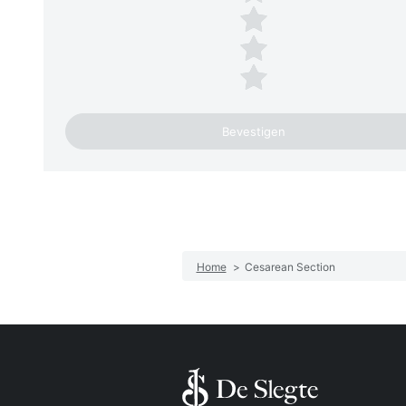
3 sterren
2 sterren
1 ster
Home
>
Cesarean Section