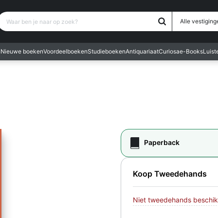
Waar ben je naar op zoek?
Alle vestiging
n
Nieuwe boeken
Voordeelboeken
Studieboeken
Antiquariaat
Curiosa
e-Books
Luis
Paperback
Koop Tweedehands
Niet tweedehands beschik