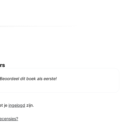
rs
Beoordeel dit boek als eerste!
et je
ingelogd
zijn.
recensies?