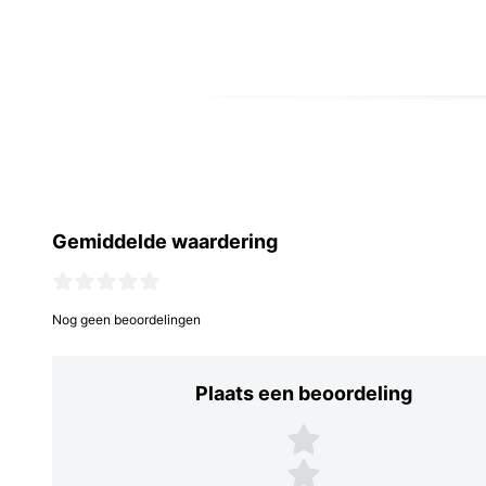
Gemiddelde waardering
Nog geen beoordelingen
Plaats een beoordeling
Plaats een beoordeling
5 sterren
4 sterren