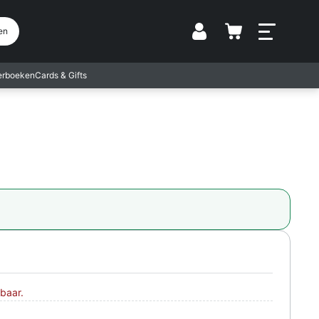
Vestiging
en
terboeken
Cards & Gifts
baar.