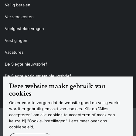
Veilig betalen
Verzendkosten
Veelgestelde vragen
Vestigingen
Vacatures
De Slegte nieuwsbrief
De Slegte Antiquariaat nieuwsbrief
Deze website maakt gebruik van
Contact
cookies
Om er voor te zorgen dat de website goed en veilig werkt
wordt er gebruik gemaakt van cookies. Klik op "Alles
accepteren" om alle cookies te accepteren of maak een
Sitemap
Privacyverklaring
Cookieverklaring
Algemene voorwaarden
Disclaimer
Contact
keuze bij "Cookie-instellingen". Lees meer over ons
Navigatie
cookiebeleid
.
© 2026 Boekhandel De Slegte