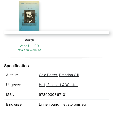
Verdi
Vanaf
11,00
Nog 1 op voorraad
Specificaties
Auteur:
Cole Porter
,
Brendan Gill
Uitgever:
Holt, Rinehart & Winston
ISBN:
9780030867101
Bindwijze:
Linnen band met stofomslag