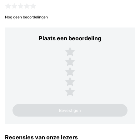
Nog geen beoordelingen
Plaats een beoordeling
Plaats een beoordeling
5 sterren
4 sterren
3 sterren
2 sterren
1 ster
Recensies van onze lezers