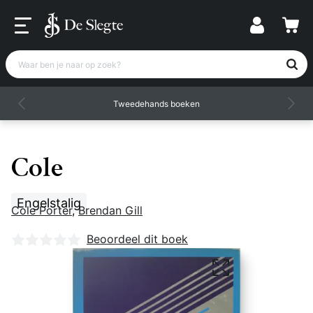
Waar ben je naar op zoek?
Tweedehands boeken
Cole
Engelstalig
Cole Porter
,
Brendan Gill
Nog geen beoordelingen
Beoordeel dit boek