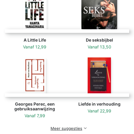
de seks die je hebt fijn vindt. Nagoski leert ons over
de obstakels die we tegenkomen op weg naar een
goed seksleven en geeft ons manieren om hiermee om
te gaan.
A Little Life
De seksbijbel
Vanaf
12,99
Vanaf
13,50
Georges Perec, een
Liefde in verhouding
gebruiksaanwijzing
Vanaf
22,99
Vanaf
7,99
Meer suggesties