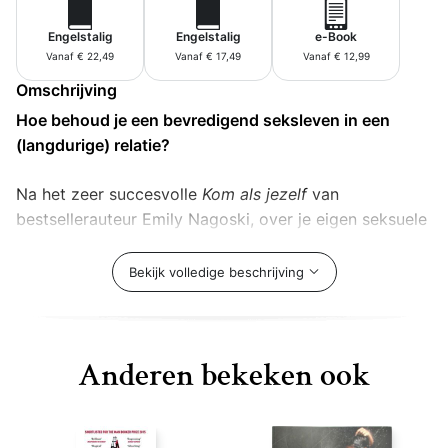
Engelstalig
Engelstalig
e-Book
Vanaf € 22,49
Vanaf € 17,49
Vanaf € 12,99
Omschrijving
Hoe behoud je een bevredigend seksleven in een
(langdurige) relatie?
Na het zeer succesvolle
Kom als jezelf
van
bestsellerauteur Emily Nagoski, over je eigen seksuele
genot, verschijnt nu
Come together
, over hoe je een
goed seksleven krijgt én houdt met je partner.
Bekijk volledige beschrijving
Nagoski laat ons zien dat bepaalde mythes die ons
zijn voorgehouden – namelijk dat seks in het begin van
een relatie altijd het best en het meest frequent is en
dat het afneemt naarmate de relatie langer duurt –
Anderen bekeken ook
niet waar zijn.
Come together
gaat niet over hoeveel zin we in seks
hebben en hoe vaak we het doen, het gaat erom of je