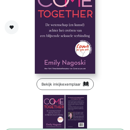
Zet op verlanglijst
Bekijk inkijkexemplaar