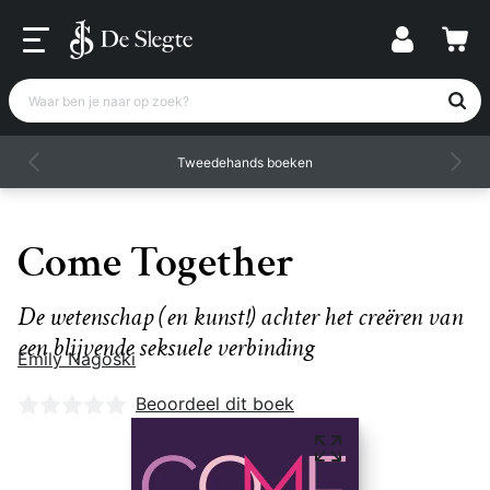
Waar ben je naar op zoek?
Tweedehands boeken
Come Together
De wetenschap (en kunst!) achter het creëren van
een blijvende seksuele verbinding
Emily Nagoski
Nog geen beoordelingen
Beoordeel dit boek