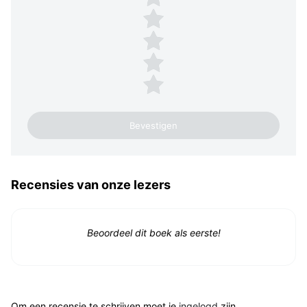
4 sterren
3 sterren
2 sterren
1 ster
Recensies van onze lezers
Beoordeel dit boek als eerste!
Om een recensie te schrijven moet je
ingelogd
zijn.